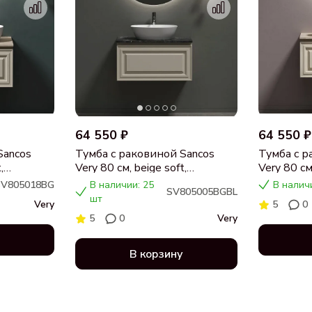
64 550 ₽
64 550 ₽
Sancos
Тумба с раковиной Sancos
Тумба с р
,
Very 80 см, beige soft,
Very 80 см,
я,
столешница черный мрамор,
столешни
SV805018BG
В наличии: 25
В налич
SV805005BGBL
раковина CN5005
раковина
шт
Very
5
0
5
0
Very
В корзину