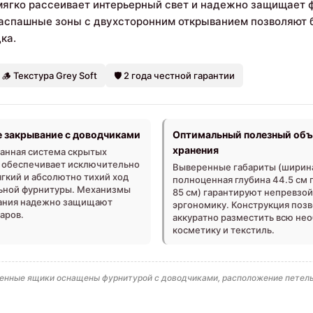
, мягко рассеивает интерьерный свет и надежно защищает 
аспашные зоны с двухсторонним открыванием позволяют 
ка.
🪵 Текстура Grey Soft
🛡️ 2 года честной гарантии
 закрывание с доводчиками
Оптимальный полезный об
хранения
анная система скрытых
 обеспечивает исключительно
Выверенные габариты (ширина
гкий и абсолютно тихий ход
полноценная глубина 44.5 см 
ьной фурнитуры. Механизмы
85 см) гарантируют непревзо
ания надежно защищают
эргономику. Конструкция поз
даров.
аккуратно разместить всю не
косметику и текстиль.
оенные ящики оснащены фурнитурой с доводчиками, расположение петель 