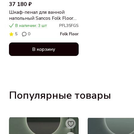
37 180 ₽
Шкаф-пенал для ванной
напольный Sancos Folk Floor
350х350х1880 мм, Grey soft
В наличии: 3 шт
PFL35FGS
5
0
Folk Floor
В корзину
Популярные товары