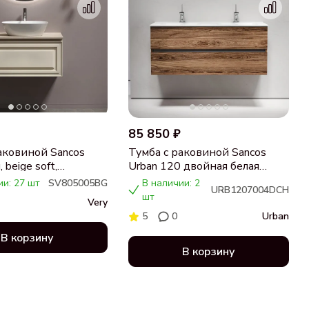
85 850 ₽
аковиной Sancos
Тумба с раковиной Sancos
 beige soft,
Urban 120 двойная белая
ца бежевая,
раковина CN7004, дуб
ии: 27 шт
SV805005BG
В наличии: 2
URB1207004DCH
 CN5005
чарльстон
шт
Very
5
0
Urban
В корзину
В корзину