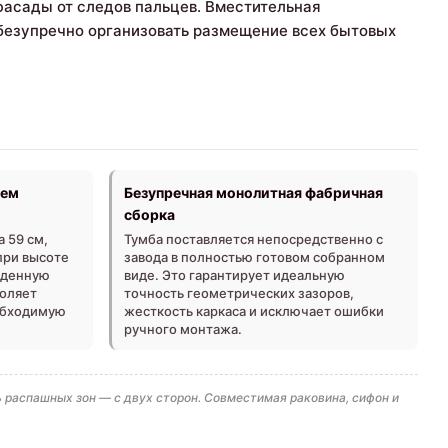
фасады от следов пальцев. Вместительная
безупречно организовать размещение всех бытовых
ъем
Безупречная монолитная фабричная
сборка
 59 см,
Тумба поставляется непосредственно с
при высоте
завода в полностью готовом собранном
йденную
виде. Это гарантирует идеальную
воляет
точность геометрических зазоров,
обходимую
жесткость каркаса и исключает ошибки
ручного монтажа.
распашных зон — с двух сторон. Совместимая раковина, сифон и