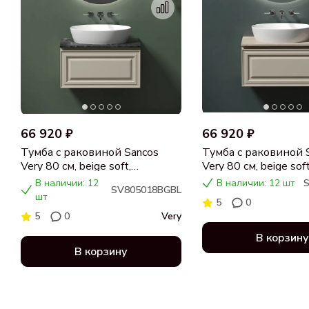
66 920 ₽
66 920 ₽
Тумба с раковиной Sancos
Тумба с раковиной 
Very 80 см, beige soft,
Very 80 см, beige soft
столешница черный мрамор,
столешница бежева
В наличии: 12
В наличии: 12 шт
SV805018BGBL
раковина CN5018
раковина CN5018
шт
5
0
5
0
Very
В корзину
В корзину