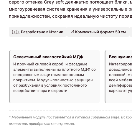
серого оттенка Grey soft деликатно поглощает блики
многоуровневая система хранения и универсальные р
принадлежностей, сохраняя идеальную чистоту поряд
🇮🇹 Разработано в Италии
📐 Компактный формат 59 см
Селективный влагостойкий МДФ
Бесшумное
И прочный силовой короб, и фасадные
Интегриров
элементы выполнены из плотного МДФ со
доводчиков
специальным защитным пленочным
плавный, мя
покрытием. Модуль полностью защищен
всей мебел
от разбухания в условиях постоянного
демпфиров
воздействия пара и сырости.
каркас от у
* Мебельный модуль поставляется в готовом собранном виде. Встр
смеситель приобретаются отдельно.