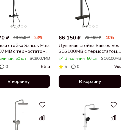
70 ₽
66 150 ₽
49 650 ₽
-23%
73 490 ₽
-10%
ая стойка Sancos Etna
Душевая стойка Sancos Vos
07MB с термостатом,
SC6100MB с термостатом,
я матовая
черный матовый
аличии: 50 шт
SC9007MB
В наличии: 50 шт
SC6100MB
0
Etna
5
0
Vos
В корзину
В корзину