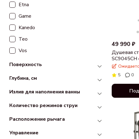
Etna
Game
Kanedo
Teo
49 990 ₽
Vos
Душевая ст
SC9045CH с
Поверхность
хром
Ожидаетс
5
0
Глубина, см
Под
Излив для наполнения ванны
Количество режимов струи
Расположение рычага
Управление