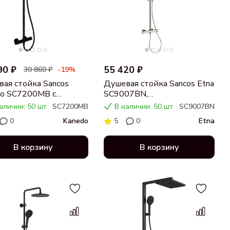
90 ₽
55 420 ₽
30 860 ₽
-19%
ая стойка Sancos
Душевая стойка Sancos Etna
do SC7200MB с
SC9007BN,
статом, черная
брашированный никель
аличии: 50 шт
SC7200MB
В наличии: 50 шт
SC9007BN
вая
0
Kanedo
5
0
Etna
В корзину
В корзину