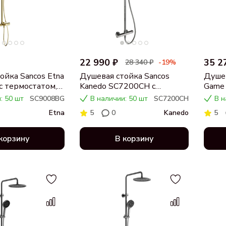
22 990 ₽
35 2
28 340 ₽
-19%
ойка Sancos Etna
Душевая стойка Sancos
Душев
 термостатом,
Kanedo SC7200CH с
Game
нное золото
термостатом, хром
термо
: 50 шт
SC9008BG
В наличии: 50 шт
SC7200CH
В н
Etna
5
0
Kanedo
5
корзину
В корзину