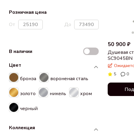
Розничная цена
От
До
50 900 ₽
В наличии
Душевая ст
SC9045BN с
браширова
Цвет
Ожидаетс
5
0
бронза
вороненая сталь
Под
золото
никель
хром
черный
Коллекция