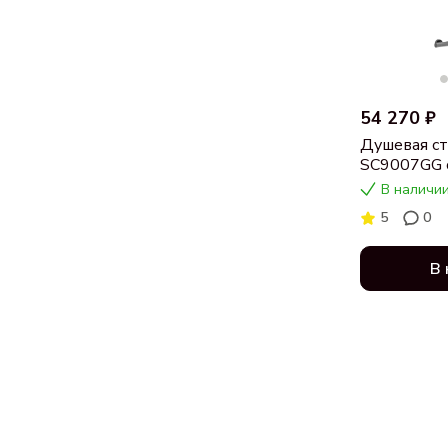
54 270 ₽
Душевая ст
SC9007GG с
вороненая 
В наличии
5
0
В 