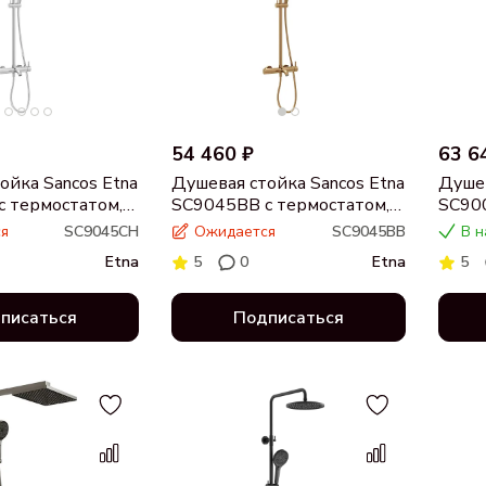
54 460 ₽
63 6
ойка Sancos Etna
Душевая стойка Sancos Etna
Душев
 термостатом,
SC9045BB с термостатом,
SC900
брашированная бронза
браш
я
SC9045CH
Ожидается
SC9045BB
В н
Etna
5
0
Etna
5
писаться
Подписаться