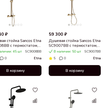
40 ₽
59 300 ₽
ая стойка Sancos Etna
Душевая стойка Sancos Etna
8BB с термостатом,
SC9007BB с термостатом,
ированная бронза
брашированная бронза
аличии: 45 шт
SC9008BB
В наличии: 50 шт
SC9007BB
0
Etna
5
0
Etna
В корзину
В корзину