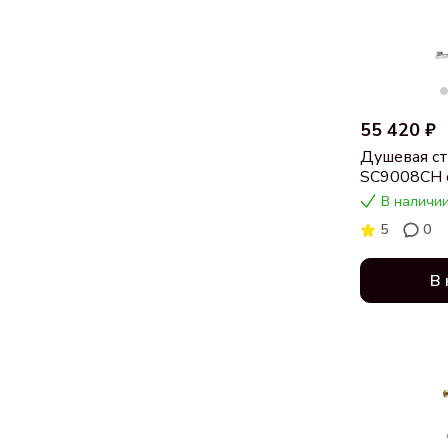
55 420 ₽
Душевая ст
SC9008CH с
хром
В наличии
5
0
В 