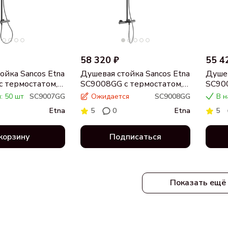
58 320 ₽
55 4
ойка Sancos Etna
Душевая стойка Sancos Etna
Душев
 термостатом,
SC9008GG с термостатом,
SC900
сталь
вороненая сталь
браш
: 50 шт
SC9007GG
Ожидается
SC9008GG
В н
Etna
5
0
Etna
5
корзину
Подписаться
Показать ещё