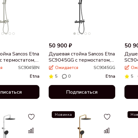
50 900 ₽
50 9
ойка Sancos Etna
Душевая стойка Sancos Etna
Душев
 термостатом,
SC9045GG с термостатом,
SC904
нный никель
вороненая сталь
браш
я
SC9045BN
Ожидается
SC9045GG
Ож
Etna
5
0
Etna
5
писаться
Подписаться
Новинка
Нов