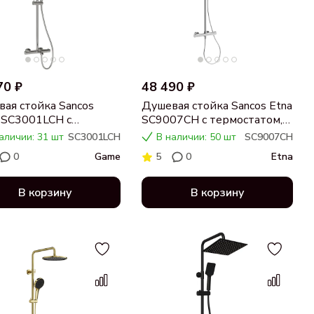
70 ₽
48 490 ₽
ая стойка Sancos
Душевая стойка Sancos Etna
 SC3001LCH с
SC9007CH с термостатом,
статом, хром
хром
аличии: 31 шт
SC3001LCH
В наличии: 50 шт
SC9007CH
0
Game
5
0
Etna
В корзину
В корзину