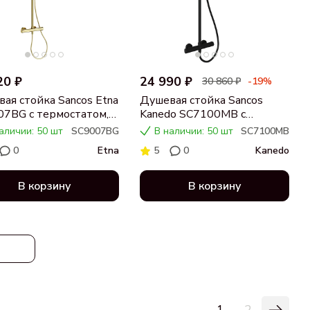
20 ₽
24 990 ₽
30 860 ₽
-19%
ая стойка Sancos Etna
Душевая стойка Sancos
7BG с термостатом,
Kanedo SC7100MB с
ированное золото
термостатом, черная
аличии: 50 шт
SC9007BG
В наличии: 50 шт
SC7100MB
матовая
0
Etna
5
0
Kanedo
В корзину
В корзину
1
2