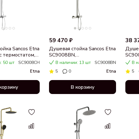
59 470 ₽
38 3
ойка Sancos Etna
Душевая стойка Sancos Etna
Душев
 термостатом,
SC9008BN,
SC90
брашированный никель
черна
: 50 шт
SC9008CH
В наличии: 13 шт
SC9008BN
В н
Etna
5
0
Etna
5
корзину
В корзину