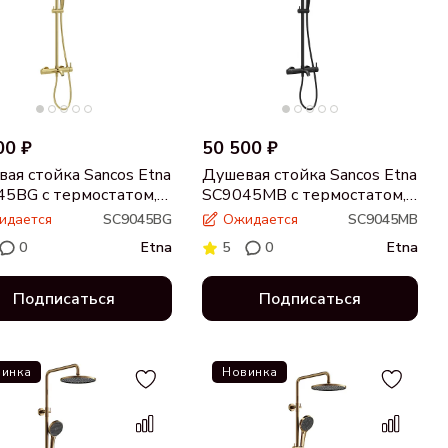
00 ₽
50 500 ₽
ая стойка Sancos Etna
Душевая стойка Sancos Etna
5BG с термостатом,
SC9045MB с термостатом,
ированное золото
черный матовый
идается
SC9045BG
Ожидается
SC9045MB
0
Etna
5
0
Etna
Подписаться
Подписаться
инка
Новинка