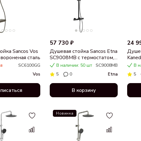
57 730 ₽
24 9
ойка Sancos Vos
Душевая стойка Sancos Etna
Душев
вороненая сталь
SC9008MB с термостатом,
Kane
черная матовая
термо
я
SC6100GG
В наличии: 50 шт
SC9008MB
В н
мато
Vos
5
0
Etna
5
писаться
В корзину
Новинка