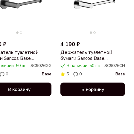
0 ₽
4 190 ₽
атель туалетной
Держатель туалетной
и Sancos Base
бумаги Sancos Base
26GG вороненая сталь
SC9026CH хром
аличии: 50 шт
SC9026GG
В наличии: 50 шт
SC9026CH
0
Base
5
0
Base
В корзину
В корзину