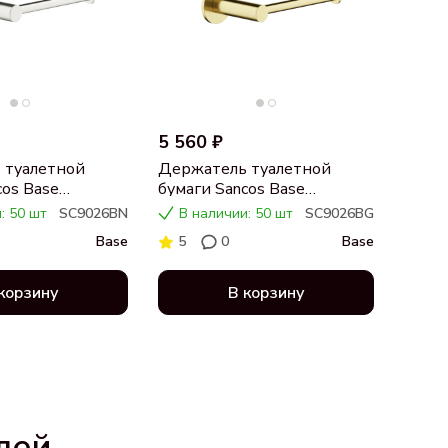
5 560 ₽
 туалетной
Держатель туалетной
cos Base
бумаги Sancos Base
брашированный
SC9026BG брашированное
: 50 шт
SC9026BN
В наличии: 50 шт
SC9026BG
золото
Base
5
0
Base
корзину
В корзину
лей