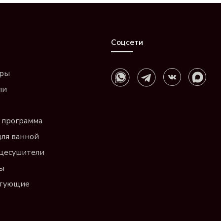
Соцсети
ары
ли
 программа
для ванной
цесушители
ы
ктующие