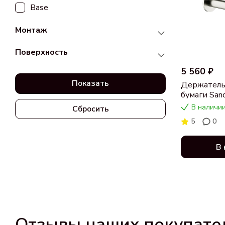
Base
Монтаж
Поверхность
5 560 ₽
Показать
Держатель
бумаги San
SC9026BN 
В наличии
Сбросить
никель
5
0
В 
Отзывы наших покупате