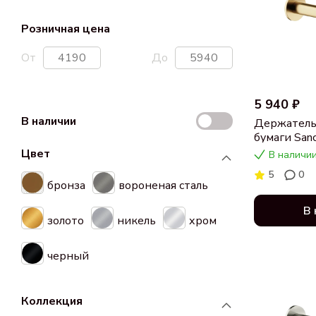
Розничная цена
От
До
5 940 ₽
В наличии
Держатель
бумаги San
SC9026BB 
Цвет
В наличии
бронза
5
0
бронза
вороненая сталь
В 
золото
никель
хром
черный
Коллекция