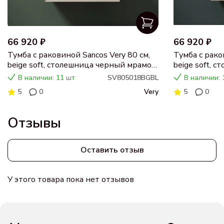
66 920 ₽
66 920 ₽
Тумба с раковиной Sancos Very 80 см,
Тумба с рако
beige soft, столешница черный мрамор,
beige soft, 
раковина CN5018
раковина C
В наличии: 11 шт
SV805018BGBL
В наличии: 
5
0
Very
5
0
Отзывы
Оставить отзыв
У этого товара пока нет отзывов