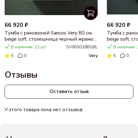
66 920 ₽
66 920 ₽
Тумба с раковиной Sancos Very 80 см,
Тумба с рако
beige soft, столешница черный мрамор,
beige soft, 
раковина CN5018
раковина C
В наличии: 12 шт
SV805018BGBL
В наличии: 
5
0
Very
5
0
Отзывы
Оставить отзыв
У этого товара пока нет отзывов