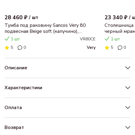
28 460 ₽
23 340 ₽
/
шт
/
Тумба под раковину Sancos Very 80
Столешница 
подвесная Beige soft (капучино),
черный мрам
VR80CE
1 шт
VR80CE
1 шт
5
0
Very
5
0
Описание
Характеристики
Оплата
Возврат