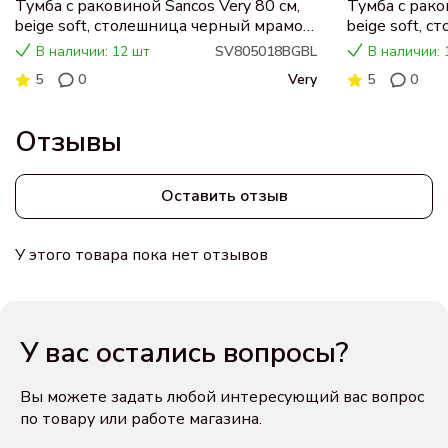
Тумба с раковиной Sancos Very 80 см,
Тумба с рако
beige soft, столешница черный мрамор,
beige soft, 
раковина CN5018
раковина C
В наличии: 12 шт
SV805018BGBL
В наличии: 
5
0
Very
5
0
Отзывы
Оставить отзыв
У этого товара пока нет отзывов
У вас остались вопросы?
Вы можете задать любой интересующий вас вопрос
по товару или работе магазина.