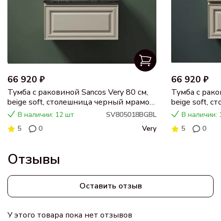
66 920 ₽
66 920 ₽
Тумба с раковиной Sancos Very 80 см,
Тумба с рако
beige soft, столешница черный мрамор,
beige soft, 
раковина CN5018
раковина C
В наличии: 12 шт
SV805018BGBL
В наличии: 
5
0
Very
5
0
Отзывы
Оставить отзыв
У этого товара пока нет отзывов