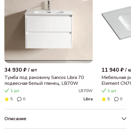
34 930 ₽
11 940 ₽
/
шт
/
Тумба под раковину Sancos Libra 70
Мебельная ра
подвесная белый глянец, LB70W
Element CN7
1 шт
LB70W
1 шт
5
0
Libra
5
0
Описание