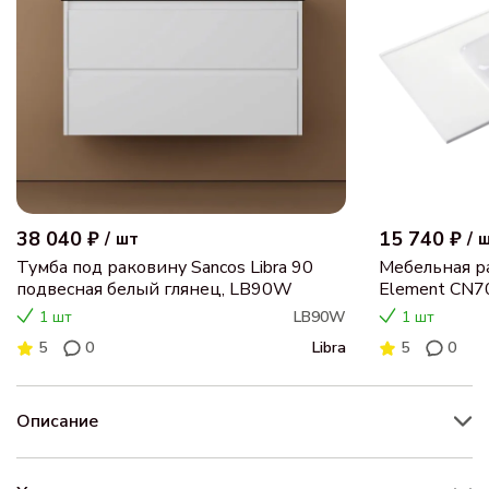
38 040 ₽
15 740 ₽
/
шт
/
Тумба под раковину Sancos Libra 90
Мебельная ра
подвесная белый глянец, LB90W
Element CN7
1 шт
LB90W
1 шт
5
0
Libra
5
0
Описание