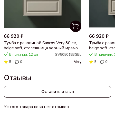
66 920 ₽
66 920 ₽
Тумба с раковиной Sancos Very 80 см,
Тумба с рако
beige soft, столешница черный мрамор,
beige soft, 
раковина CN5018
раковина C
В наличии: 12 шт
SV805018BGBL
В наличии: 
5
0
Very
5
0
Отзывы
Оставить отзыв
У этого товара пока нет отзывов