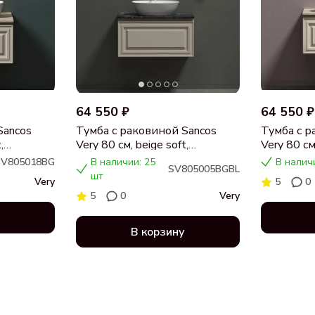
64 550 ₽
64 550 ₽
Sancos
Тумба с раковиной Sancos
Тумба с р
,
Very 80 см, beige soft,
Very 80 см,
я,
столешница черный мрамор,
столешни
SV805018BG
В наличии: 25
В налич
SV805005BGBL
раковина CN5005
раковина
шт
Very
5
0
5
0
Very
В корзину