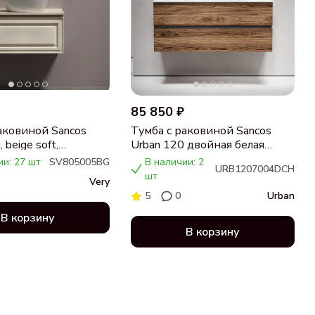
85 850 ₽
аковиной Sancos
Тумба с раковиной Sancos
 beige soft,
Urban 120 двойная белая
ца бежевая,
раковина CN7004, дуб
ии: 27 шт
SV805005BG
В наличии: 2
URB1207004DCH
 CN5005
чарльстон
шт
Very
5
0
Urban
В корзину
В корзину