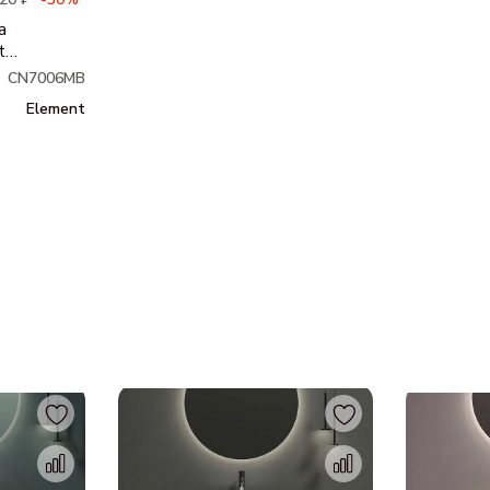
а
t
CN7006MB
Element