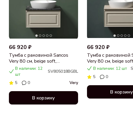
66 920 ₽
66 920 ₽
Тумба с раковиной Sancos
Тумба с раковиной 
Very 80 см, beige soft,
Very 80 см, beige soft
столешница черный мрамор,
столешница бежева
В наличии: 12
В наличии: 12 шт
SV805018BGBL
раковина CN5018
раковина CN5018
шт
5
0
5
0
Very
В корзину
В корзину