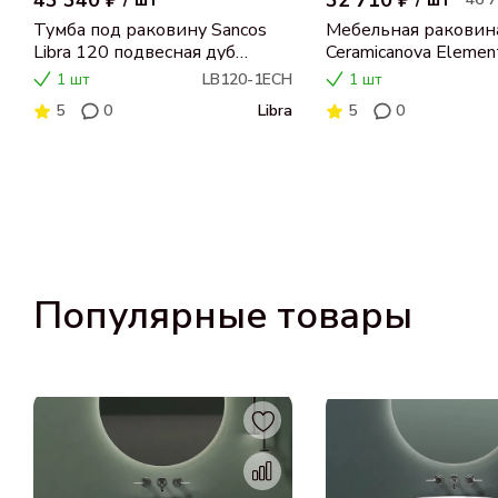
43 340 ₽
32 710 ₽
/
шт
/
шт
Тумба под раковину Sancos
Мебельная раковин
Libra 120 подвесная дуб
Ceramicanova Elemen
чарльстон, LB120-1ECH
CN7006MB
1 шт
LB120-1ECH
1 шт
5
0
Libra
5
0
Популярные товары