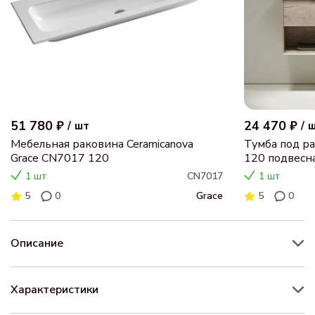
51 780 ₽
24 470 ₽
/
шт
/
Мебельная раковина Ceramicanova
Тумба под ра
Grace CN7017 120
120 подвесна
натуральный
1 шт
CN7017
1 шт
5
0
Grace
5
0
Описание
Характеристики