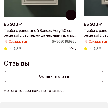
66 920 ₽
66 920 ₽
Тумба с раковиной Sancos Very 80 см,
Тумба с рако
beige soft, столешница черный мрамор,
beige soft, 
раковина CN5018
раковина C
Ожидается
SV805018BGBL
Ожидается
5
0
Very
5
0
Отзывы
Оставить отзыв
У этого товара пока нет отзывов