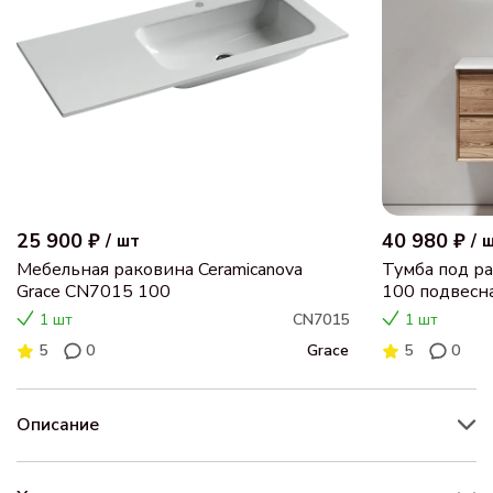
25 900 ₽
40 980 ₽
/
шт
/
Мебельная раковина Ceramicanova
Тумба под ра
Grace CN7015 100
100 подвесна
MR2.0100RE
1 шт
CN7015
1 шт
5
0
Grace
5
0
Описание