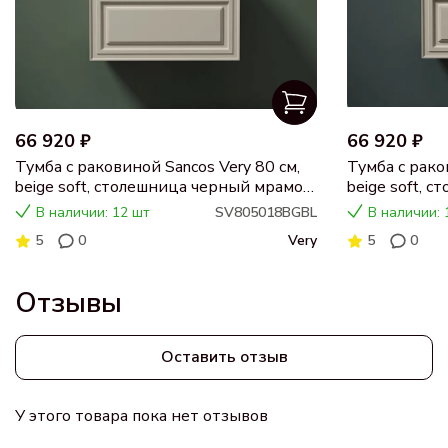
66 920 ₽
66 920 ₽
Тумба с раковиной Sancos Very 80 см,
Тумба с рако
beige soft, столешница черный мрамор,
beige soft, 
раковина CN5018
раковина C
В наличии: 12 шт
SV805018BGBL
В наличии: 
5
0
Very
5
0
Отзывы
Оставить отзыв
У этого товара пока нет отзывов