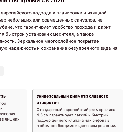
елый глянцевый CN7025
европейского подхода к планировке и изящной
рьер небольших или совмещенных санузлов, не
бине, что гарантирует удобство прохода и дарит
я быстрой установки смесителя, а также
имости. Зеркальное многослойное покрытие
ную надежность и сохранение безупречного вида на
урь
Универсальный диаметр сливного
отверстия
лой
 и
Стандартный европейский размер слива
позволяя
4.5 см гарантирует легкий и быстрый
без лишних
подбор донного клапана или сифона в
любом необходимом цветовом решении.