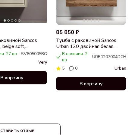
85 850 ₽
аковиной Sancos
Тумба с раковиной Sancos
 beige soft,
Urban 120 двойная белая
ца бежевая,
раковина CN7004, дуб
ии: 27 шт
SV805005BG
В наличии: 2
URB1207004DCH
 CN5005
чарльстон
шт
Very
5
0
Urban
В корзину
В корзину
ставить отзыв