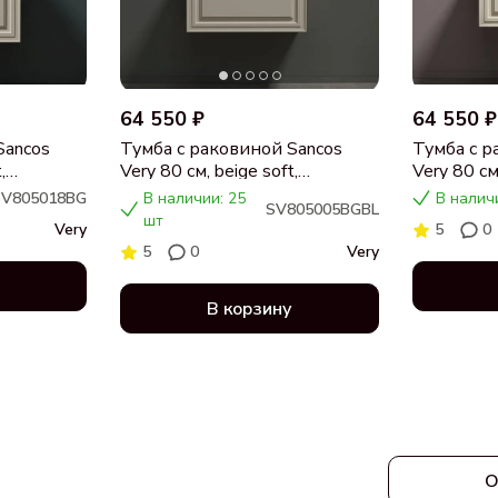
64 550 ₽
64 550 ₽
Sancos
Тумба с раковиной Sancos
Тумба с р
,
Very 80 см, beige soft,
Very 80 см,
я,
столешница черный мрамор,
столешни
SV805018BG
В наличии: 25
В налич
SV805005BGBL
раковина CN5005
раковина
шт
Very
5
0
5
0
Very
В корзину
О