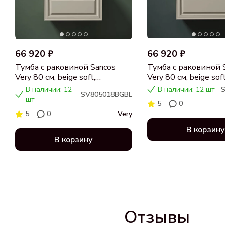
66 920 ₽
66 920 ₽
Тумба с раковиной Sancos
Тумба с раковиной 
Very 80 см, beige soft,
Very 80 см, beige soft
столешница черный мрамор,
столешница бежева
В наличии: 12
В наличии: 12 шт
SV805018BGBL
раковина CN5018
раковина CN5018
шт
5
0
5
0
Very
В корзину
В корзину
Отзывы