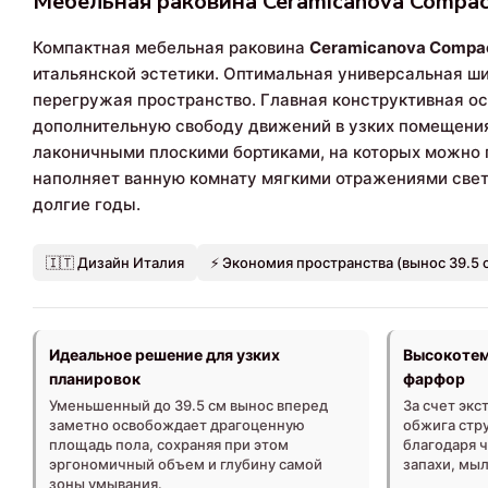
Мебельная раковина Ceramicanova Compac
Компактная мебельная раковина
Ceramicanova Compa
итальянской эстетики. Оптимальная универсальная ши
перегружая пространство. Главная конструктивная ос
дополнительную свободу движений в узких помещения
лаконичными плоскими бортиками, на которых можно 
наполняет ванную комнату мягкими отражениями свет
долгие годы.
🇮🇹 Дизайн Италия
⚡ Экономия пространства (вынос 39.5 
Идеальное решение для узких
Высокотем
планировок
фарфор
Уменьшенный до 39.5 см вынос вперед
За счет эк
заметно освобождает драгоценную
обжига стр
площадь пола, сохраняя при этом
благодаря 
эргономичный объем и глубину самой
запахи, мыл
зоны умывания.