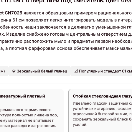
t 61 см с отверстием под смеситель, цвет б
ct CN7025
является образцовым примером рационального 
рина 61 см позволяет легко интегрировать модель в инте
обенность чаши заключается в деликатно уменьшенной глу
х. Изделие снабжено готовым центральным отверстием дл
практично расположить мыло и предметы первой необход
а, а плотная фарфоровая основа обеспечивает максималь
см)
💎 Зеркальный белый глянец
📐 Популярный стандарт 61 см
пературный плотный
Стойкая стекловидная глаз
Идеально гладкий защитный с
устойчив к истиранию, сколам
стремального термического
агрессивной бытовой химии, 
уктура полностью лишена пор,
сохранять зеркальный блеск 
чему материал не впитывает
усилий.
ьные разводы и загрязнения.