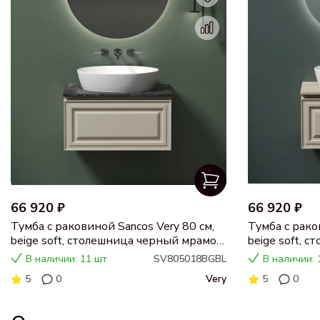
66 920 ₽
66 920 ₽
Тумба с раковиной Sancos Very 80 см,
Тумба с рако
beige soft, столешница черный мрамор,
beige soft, 
раковина CN5018
раковина C
В наличии: 11 шт
SV805018BGBL
В наличии: 
5
0
Very
5
0