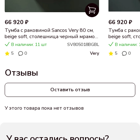
66 920 ₽
66 920 ₽
Тумба с раковиной Sancos Very 80 см,
Тумба с рако
beige soft, столешница черный мрамор,
beige soft, 
раковина CN5018
раковина C
В наличии: 11 шт
SV805018BGBL
В наличии: 
5
0
Very
5
0
Отзывы
Оставить отзыв
У этого товара пока нет отзывов
У вас остались вопросы?