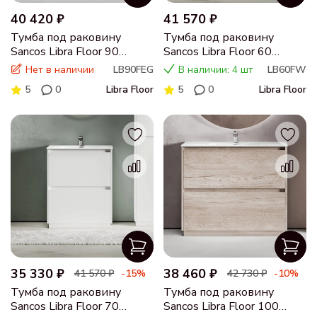
40 420 ₽
41 570 ₽
Тумба под раковину
Тумба под раковину
Sancos Libra Floor 90
Sancos Libra Floor 60
напольная дуб галифакс
напольная белый глянец,
Нет в наличии
LB90FEG
В наличии: 4 шт
LB60FW
натуральный,LB90FEG
LB60FW
5
0
Libra Floor
5
0
Libra Floor
35 330 ₽
38 460 ₽
41 570 ₽
-15%
42 730 ₽
-10%
Тумба под раковину
Тумба под раковину
Sancos Libra Floor 70
Sancos Libra Floor 100