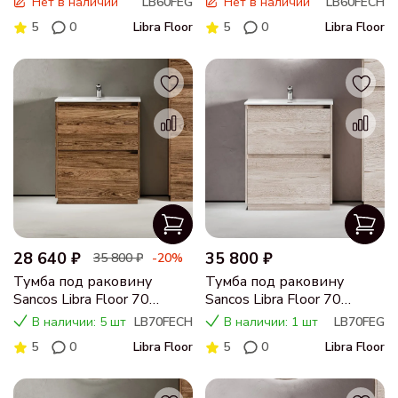
Нет в наличии
LB60FEG
Нет в наличии
LB60FECH
натуральный, LB60FEG
LB60FECH
5
0
Libra Floor
5
0
Libra Floor
28 640 ₽
35 800 ₽
35 800 ₽
-20%
Тумба под раковину
Тумба под раковину
Sancos Libra Floor 70
Sancos Libra Floor 70
подвесная дуб чарльстон,
подвесная дуб галифакс
В наличии: 5 шт
LB70FECH
В наличии: 1 шт
LB70FEG
LB70FECH
натуральный, LB70FEG
5
0
Libra Floor
5
0
Libra Floor