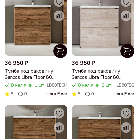
36 950 ₽
36 950 ₽
Тумба под раковину
Тумба под раковину
Sancos Libra Floor 80
Sancos Libra Floor 80
напольная дуб чарльстон,
напольная дуб галифакс
В наличии: 1 шт
LB80FECH
В наличии: 2 шт
LB80FEG
LB80FECH
натуральный, LB80FEG
5
0
Libra Floor
5
0
Libra Floor