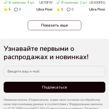
напольная белый глянец,
подвесная дуб галифакс
В наличии: 4 шт
LB70FW
В наличии: 2 шт
LB100FEG
LB70FW
натуральный, LB100FEG
5
0
Libra Floor
5
0
Libra Floor
Показать еще
Узнавайте первыми о
распродажах и новинках!
Подписаться
Нажимая кнопку «Подписаться», я даю свое согласие на обработку
моих персональных данных, в соответствии с Федеральным законом
от 27.07.2006 года №152-ФЗ «О персональных данных».
Политика