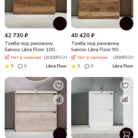
42 730 ₽
40 420 ₽
Тумба под раковину
Тумба под раковину
Sancos Libra Floor 100
Sancos Libra Floor 90
напольная дуб чарльстон,
напольная дуб чарльстон,
Нет в наличии
LB100FECH
Нет в наличии
LB90FECH
LB100FECH
LB90FECH
5
0
Libra Floor
5
0
Libra Floor