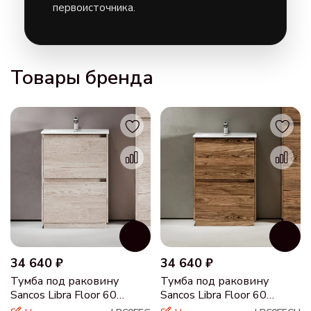
первоисточника.
Товары бренда
34 640 ₽
34 640 ₽
Тумба под раковину
Тумба под раковину
Sancos Libra Floor 60
Sancos Libra Floor 60
напольная дуб галифакс
напольная дуб чарльстон,