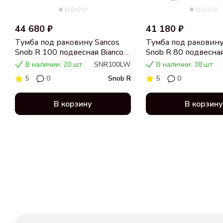
44 680 ₽
41 180 ₽
Тумба под раковину Sancos
Тумба под раковину
Snob R 100 подвесная Bianco
Snob R 80 подвесная
(белый), SNR100LW
(белый), SNR80W
В наличии: 20 шт
SNR100LW
В наличии: 38 шт
5
0
Snob R
5
0
В корзину
В корзину