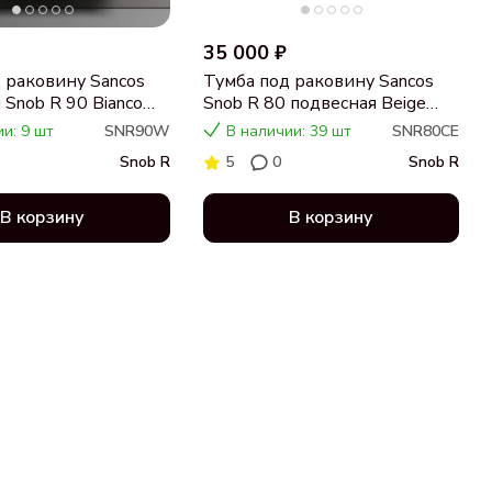
35 000 ₽
 раковину Sancos
Тумба под раковину Sancos
 Snob R 90 Bianco
Snob R 80 подвесная Beige
soft (капучино), SNR80CE
и: 9 шт
SNR90W
В наличии: 39 шт
SNR80CE
Snob R
5
0
Snob R
В корзину
В корзину