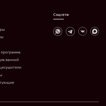
Соцсети
ары
ли
 программа
для ванной
цесушители
ы
ктующие