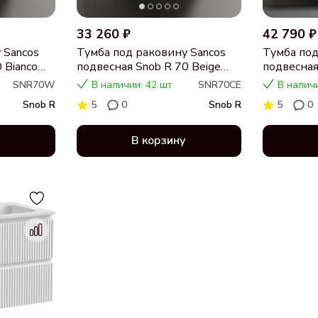
33 260 ₽
42 790 ₽
 Sancos
Тумба под раковину Sancos
Тумба под
 Bianco
подвесная Snob R 70 Beige
подвесная
Soft SNR70CE
SNR90W
SNR70W
В наличии: 42 шт
SNR70CE
В наличи
Snob R
5
0
Snob R
5
0
В корзину