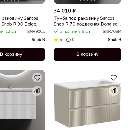
34 010 ₽
 раковину Sancos
Тумба под раковину Sancos
 Snob R 90 Beige
Snob R 70 подвесная Doha soft
90CE
(пыльная роза), SNR70SM
ии: 12 шт
SNR90CE
В наличии: 9 шт
SNR70SM
Snob R
5
0
Snob R
В корзину
В корзину