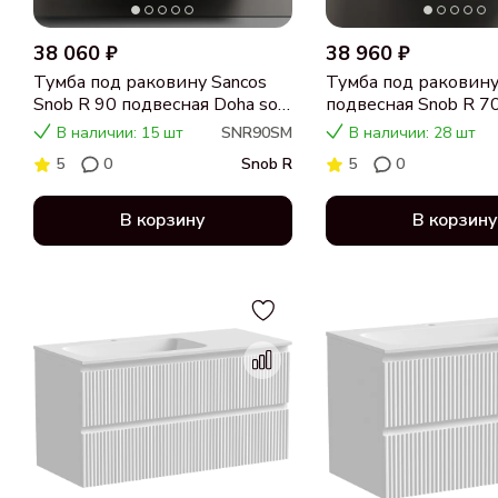
38 060 ₽
38 960 ₽
Тумба под раковину Sancos
Тумба под раковину
Snob R 90 подвесная Doha soft
подвесная Snob R 70
(пыльная роза), SNR90SM
SNR70W
В наличии: 15 шт
SNR90SM
В наличии: 28 шт
5
0
Snob R
5
0
В корзину
В корзину