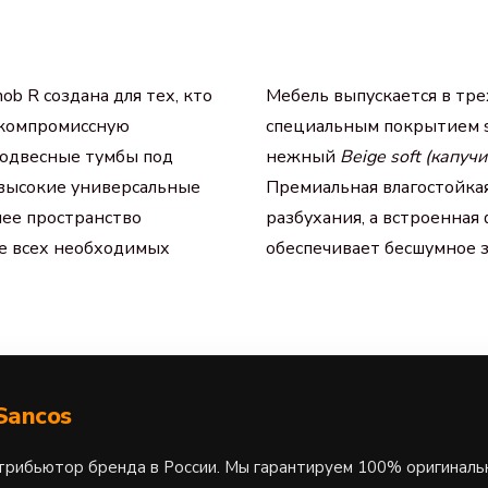
nob R
создана для тех, кто
Мебель выпускается в тр
скомпромиссную
специальным покрытием s
подвесные тумбы под
нежный
Beige soft (капучи
е высокие универсальные
Премиальная влагостойкая
ее пространство
разбухания, а встроенная
ие всех необходимых
обеспечивает бесшумное 
Sancos
рибьютор бренда в России. Мы гарантируем 100% оригиналь