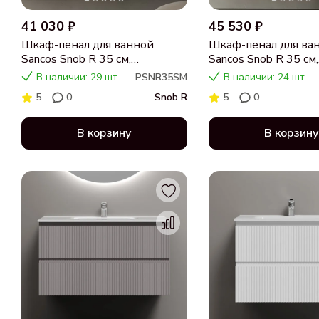
41 030 ₽
45 530 ₽
Шкаф-пенал для ванной
Шкаф-пенал для ва
Sancos Snob R 35 см,
Sancos Snob R 35 см,
универсальный, Doha soft
универсальный, Bia
В наличии: 29 шт
PSNR35SM
В наличии: 24 шт
(пыльная роза)
(белый)
5
0
Snob R
5
0
В корзину
В корзину