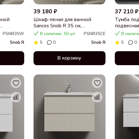
39 180 ₽
37 210 ₽
нной
Шкаф-пенал для ванной
Тумба под
Sancos Snob R 35 см,
подвесная
nco
универсальный, Beige soft
Soft SNR
PSNR35W
В наличии: 50 шт
PSNR35CE
В налич
(капучино)
Snob R
5
0
Snob R
5
0
В корзину