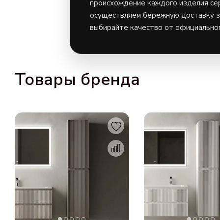
происхождение каждого изделия сер
осуществляем бережную доставку за
выбирайте качество от официальног
Товары бренда