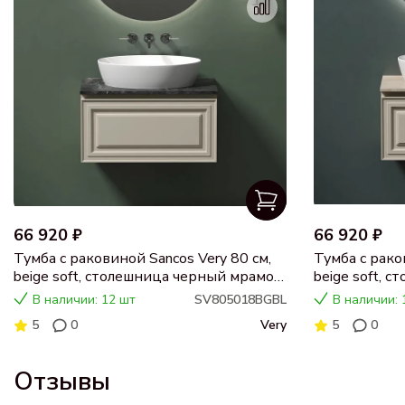
66 920 ₽
66 920 ₽
Тумба с раковиной Sancos Very 80 см,
Тумба с рако
beige soft, столешница черный мрамор,
beige soft, 
раковина CN5018
раковина C
В наличии: 12 шт
SV805018BGBL
В наличии: 
5
0
Very
5
0
Отзывы