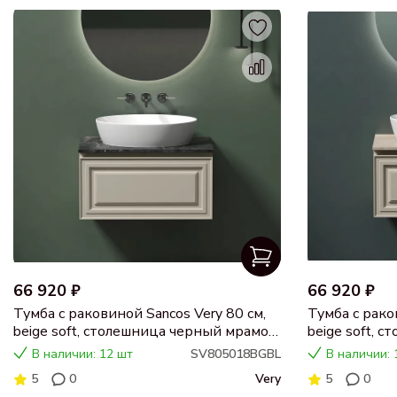
66 920 ₽
66 920 ₽
Тумба с раковиной Sancos Very 80 см,
Тумба с рако
beige soft, столешница черный мрамор,
beige soft, 
раковина CN5018
раковина C
В наличии: 12 шт
SV805018BGBL
В наличии: 
5
0
Very
5
0