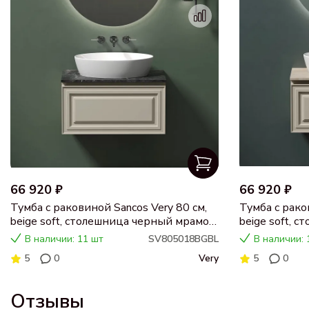
66 920 ₽
66 920 ₽
Тумба с раковиной Sancos Very 80 см,
Тумба с рако
beige soft, столешница черный мрамор,
beige soft, 
раковина CN5018
раковина C
В наличии: 11 шт
SV805018BGBL
В наличии: 
5
0
Very
5
0
Отзывы