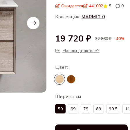
Ожидается
441002
5
0
Коллекция:
MARMI 2.0
19 720 ₽
32 860 ₽
-40%
Нашли дешевле?
Ширина, см
59
69
79
89
99.5
11