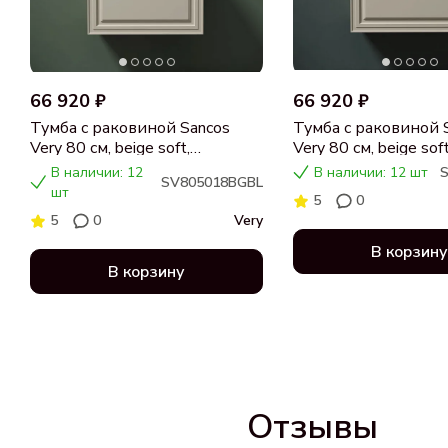
66 920 ₽
66 920 ₽
Тумба с раковиной Sancos
Тумба с раковиной 
Very 80 см, beige soft,
Very 80 см, beige soft
столешница черный мрамор,
столешница бежева
В наличии: 12
В наличии: 12 шт
SV805018BGBL
раковина CN5018
раковина CN5018
шт
5
0
5
0
Very
В корзину
В корзину
Отзывы