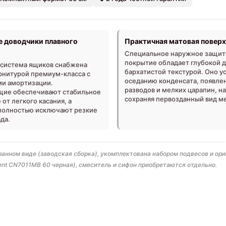
 доводчики плавного
Практичная матовая повер
Специальное наружное защит
покрытие обладает глубокой 
система ящиков снабжена
бархатистой текстурой. Оно у
рнитурой премиум-класса с
оседанию конденсата, появле
и амортизации.
разводов и мелких царапин, н
ие обеспечивают стабильное
сохраняя первозданный вид м
от легкого касания, а
полностью исключают резкие
да.
анном виде (заводская сборка), укомплектована набором подвесов и о
nt CN7011MB 60 черная), смеситель и сифон приобретаются отдельно.