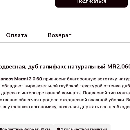
Подписаться
Оплата
Возврат
подвесная, дуб галифакс натуральный MR2.0
Sancos Marmi 2.0 60
привносит благородную эстетику натур
и обладают выразительной глубокой текстурой оттенка ду
о дерева в интерьере ванной комнаты. Подвесной тип мон
ественно облегчая процесс ежедневной влажной уборки. 
 внутреннюю эргономику, позволяя держать все необход
 Компактный формат 60 см
🛡️ 2 года честной гарантии