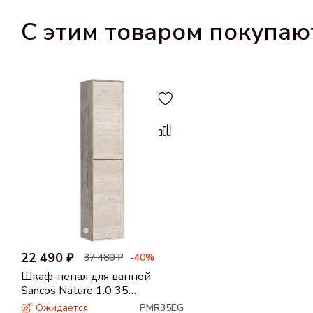
С этим товаром покупаю
22 490 ₽
37 480 ₽
-40%
Шкаф-пенал для ванной
Sancos Nature 1.0 35
универсальный, дуб галифакс
Ожидается
PMR35EG