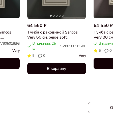
64 550 ₽
64 550 ₽
Sancos
Тумба с раковиной Sancos
Тумба с р
,
Very 80 см, beige soft,
Very 80 см,
я,
столешница черный мрамор,
столешни
SV805018BG
В наличии: 25
В налич
SV805005BGBL
раковина CN5005
раковина
шт
Very
5
0
5
0
Very
В корзину
О