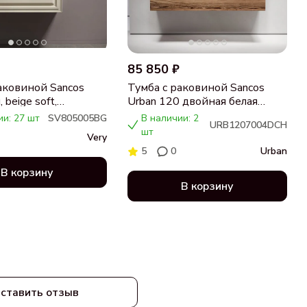
85 850 ₽
аковиной Sancos
Тумба с раковиной Sancos
 beige soft,
Urban 120 двойная белая
ца бежевая,
раковина CN7004, дуб
ии: 27 шт
SV805005BG
В наличии: 2
URB1207004DCH
 CN5005
чарльстон
шт
Very
5
0
Urban
В корзину
В корзину
ставить отзыв