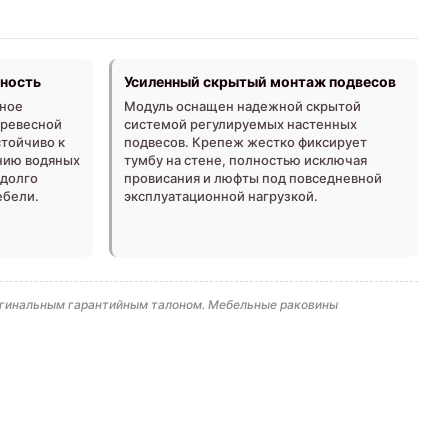
хность
Усиленный скрытый монтаж подвесов
ное
Модуль оснащен надежной скрытой
древесной
системой регулируемых настенных
стойчиво к
подвесов. Крепеж жестко фиксирует
нию водяных
тумбу на стене, полностью исключая
адолго
провисания и люфты под повседневной
ебели.
эксплуатационной нагрузкой.
ригинальным гарантийным талоном. Мебельные раковины