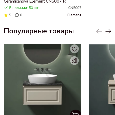
Ceramicanova Element CN5007 R
В наличии: 50 шт
CN5007
5
0
Element
Популярные товары