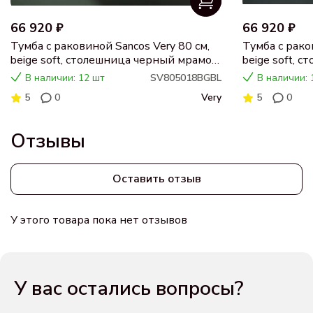
66 920 ₽
66 920 ₽
Тумба с раковиной Sancos Very 80 см,
Тумба с рако
beige soft, столешница черный мрамор,
beige soft, 
раковина CN5018
раковина C
В наличии: 12 шт
SV805018BGBL
В наличии: 
5
0
Very
5
0
Отзывы
Оставить отзыв
У этого товара пока нет отзывов
У вас остались вопросы?