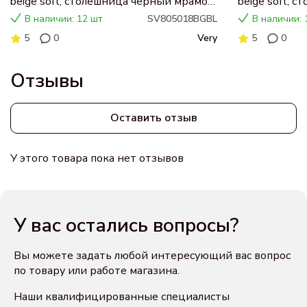
beige soft, столешница черный мрамор,
beige soft, 
раковина CN5018
раковина C
В наличии: 12 шт
SV805018BGBL
В наличии: 
5
0
Very
5
0
Отзывы
Оставить отзыв
У этого товара пока нет отзывов
У вас остались вопросы?
Вы можете задать любой интересующий вас вопрос
по товару или работе магазина.
Наши квалифицированные специалисты