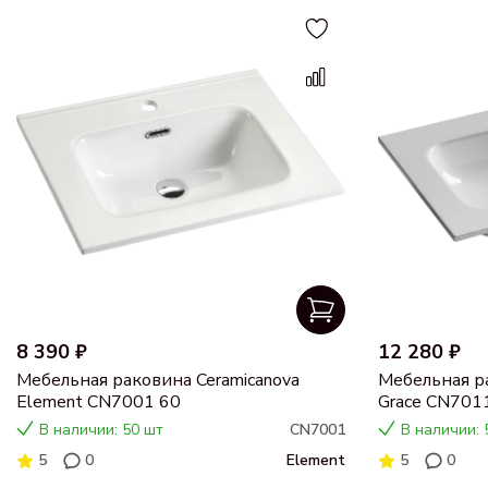
8 390 ₽
12 280 ₽
Мебельная раковина Ceramicanova
Мебельная ра
Element CN7001 60
Grace CN701
В наличии: 50 шт
CN7001
В наличии: 
5
0
Element
5
0