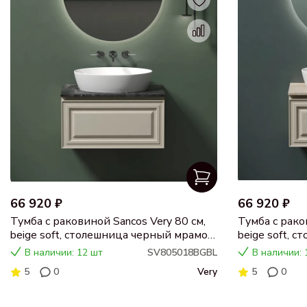
66 920 ₽
66 920 ₽
Тумба с раковиной Sancos Very 80 см,
Тумба с рако
beige soft, столешница черный мрамор,
beige soft, 
раковина CN5018
раковина C
В наличии: 12 шт
SV805018BGBL
В наличии: 
5
0
Very
5
0