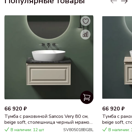
Популярные товары
66 920 ₽
66 920 ₽
Тумба с раковиной Sancos Very 80 см,
Тумба с рако
beige soft, столешница черный мрамор,
beige soft, 
раковина CN5018
раковина C
В наличии: 12 шт
SV805018BGBL
В наличии: 