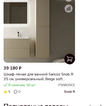
39 180 ₽
Шкаф-пенал для ванной Sancos Snob R
35 см, универсальный, Beige soft
(капучино)
В наличии: 50 шт
PSNR35CE
5
0
Snob R