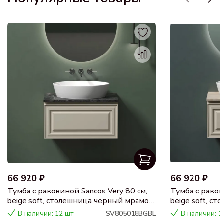
66 920 ₽
66 920 ₽
Тумба с раковиной Sancos Very 80 см,
Тумба с рако
beige soft, столешница черный мрамор,
beige soft, 
раковина CN5018
раковина C
В наличии: 12 шт
SV805018BGBL
В наличии: 