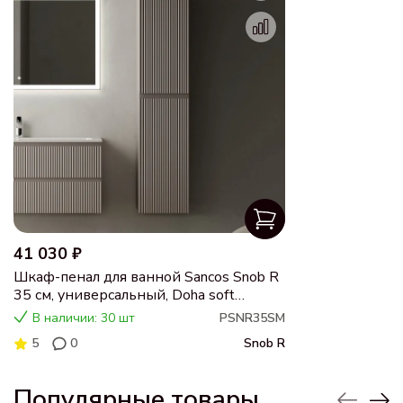
41 030 ₽
Шкаф-пенал для ванной Sancos Snob R
35 см, универсальный, Doha soft
(пыльная роза)
В наличии: 30 шт
PSNR35SM
5
0
Snob R
Популярные товары