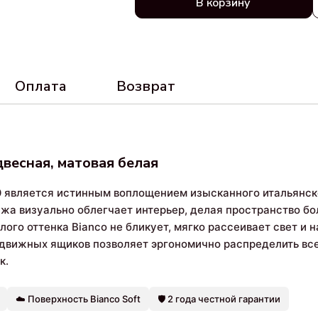
В корзину
Оплата
Возврат
двесная, матовая белая
0
является истинным воплощением изысканного итальянск
ажа визуально облегчает интерьер, делая пространство 
лого оттенка Bianco не бликует, мягко рассеивает свет и
движных ящиков позволяет эргономично распределить вс
к.
☁️ Поверхность Bianco Soft
🛡️ 2 года честной гарантии