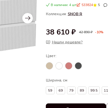
В наличии: 4 шт
533824
5
Коллекция:
SNOB R
38 610 ₽
42 890 ₽
-10%
Нашли дешевле?
Ширина, см
59
69
79
89
99.5
11