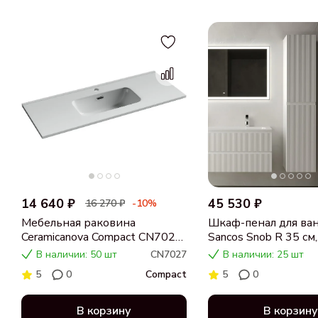
14 640 ₽
45 530 ₽
16 270 ₽
-10%
Мебельная раковина
Шкаф-пенал для ва
Ceramicanova Compact CN7027
Sancos Snob R 35 см,
101
универсальный, Bia
В наличии: 50 шт
CN7027
В наличии: 25 шт
(белый)
5
0
Compact
5
0
В корзину
В корзину