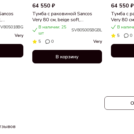
64 550 ₽
64 550 ₽
Sancos
Тумба с раковиной Sancos
Тумба с р
,
Very 80 см, beige soft,
Very 80 см,
я,
столешница черный мрамор,
столешни
SV805018BG
В наличии: 25
В налич
SV805005BGBL
раковина CN5005
раковина
шт
Very
5
0
5
0
Very
В корзину
О
отзывов