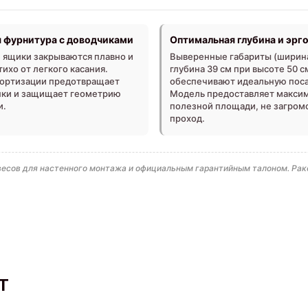
 фурнитура с доводчиками
Оптимальная глубина и эрг
ящики закрываются плавно и
Выверенные габариты (ширина
ихо от легкого касания.
глубина 39 см при высоте 50 с
ортизации предотвращает
обеспечивают идеальную поса
пки и защищает геометрию
Модель предоставляет макси
и.
полезной площади, не загром
проход.
весов для настенного монтажа и официальным гарантийным талоном. Рак
т