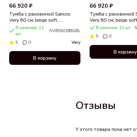
66 920 ₽
66 920 ₽
Тумба с раковиной Sancos
Тумба с раковиной 
Very 80 см, beige soft,
Very 80 см, beige soft
столешница черный мрамор,
столешница бежева
В наличии: 12
В наличии: 12 шт
SV805018BGBL
раковина CN5018
раковина CN5018
шт
5
0
5
0
Very
В корзину
В корзину
Отзывы
У этого товара пока нет 