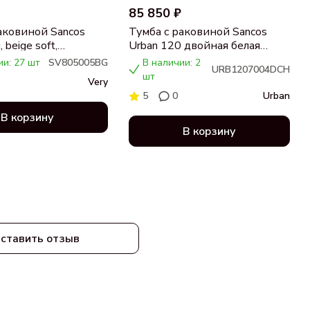
85 850 ₽
аковиной Sancos
Тумба с раковиной Sancos
 beige soft,
Urban 120 двойная белая
ца бежевая,
раковина CN7004, дуб
ии: 27 шт
SV805005BG
В наличии: 2
URB1207004DCH
 CN5005
чарльстон
шт
Very
5
0
Urban
В корзину
В корзину
ставить отзыв