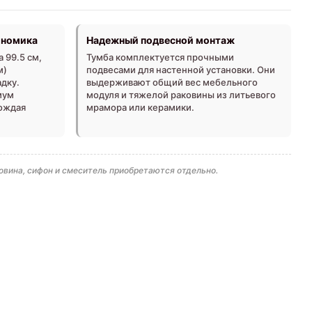
ономика
Надежный подвесной монтаж
 99.5 см,
Тумба комплектуется прочными
м)
подвесами для настенной установки. Они
дку.
выдерживают общий вес мебельного
мум
модуля и тяжелой раковины из литьевого
ождая
мрамора или керамики.
овина, сифон и смеситель приобретаются отдельно.