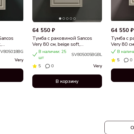
64 550 ₽
64 550 ₽
Sancos
Тумба с раковиной Sancos
Тумба с р
,
Very 80 см, beige soft,
Very 80 см,
я,
столешница черный мрамор,
столешни
SV805018BG
В наличии: 25
В налич
SV805005BGBL
раковина CN5005
раковина
шт
Very
5
0
5
0
Very
В корзину
О