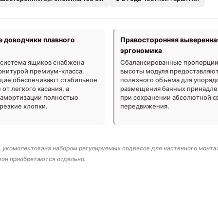
 доводчики плавного
Правосторонняя выверенна
эргономика
система ящиков снабжена
Сбалансированные пропорции
рнитурой премиум-класса.
высоты модуля предоставляю
ие обеспечивают стабильное
полезного объема для упоряд
от легкого касания, а
размещения банных принадл
амортизации полностью
при сохранении абсолютной 
резкие хлопки.
передвижения.
а), укомплектована набором регулируемых подвесов для настенного мон
фон приобретаются отдельно.