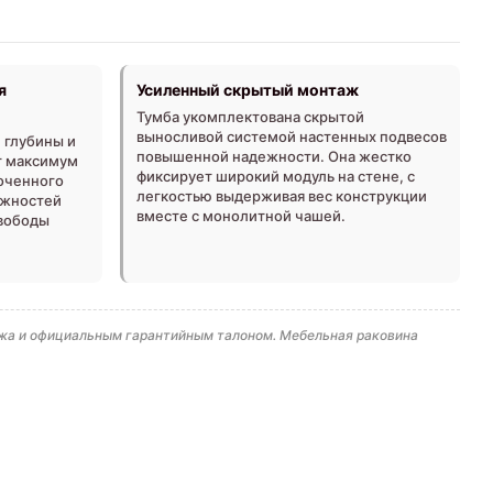
я
Усиленный скрытый монтаж
Тумба укомплектована скрытой
выносливой системой настенных подвесов
 глубины и
повышенной надежности. Она жестко
т максимум
фиксирует широкий модуль на стене, с
оченного
легкостью выдерживая вес конструкции
ежностей
вместе с монолитной чашей.
свободы
тажа и официальным гарантийным талоном. Мебельная раковина