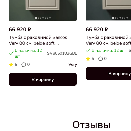
66 920 ₽
66 920 ₽
Тумба с раковиной Sancos
Тумба с раковиной 
Very 80 см, beige soft,
Very 80 см, beige soft
столешница черный мрамор,
столешница бежева
В наличии: 12
В наличии: 12 шт
SV805018BGBL
раковина CN5018
раковина CN5018
шт
5
0
5
0
Very
В корзину
В корзину
Отзывы