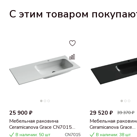
С этим товаром покупаю
25 900 ₽
29 520 ₽
39 370 ₽
Мебельная раковина
Мебельная раковин
Ceramicanova Grace CN7015
Ceramicanova Grace
100
прямоугольная черн
В наличии: 50 шт
CN7015
В наличии: 38 шт