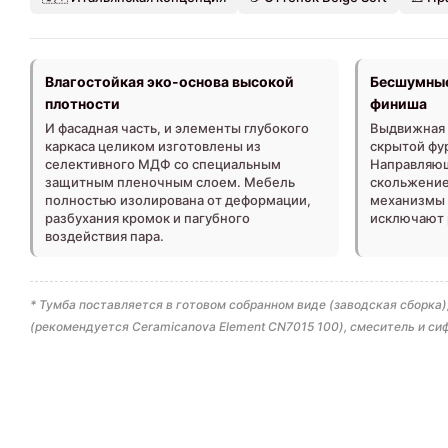
Влагостойкая эко-основа высокой
Бесшумные
плотности
финиша
И фасадная часть, и элементы глубокого
Выдвижная 
каркаса целиком изготовлены из
скрытой фу
селективного МДФ со специальным
Направляющ
защитным пленочным слоем. Мебель
скольжение 
полностью изолирована от деформации,
механизмы 
разбухания кромок и пагубного
исключают 
воздействия пара.
* Тумба поставляется в готовом собранном виде (заводская сборк
(рекомендуется Ceramicanova Element CN7015 100), смеситель и си