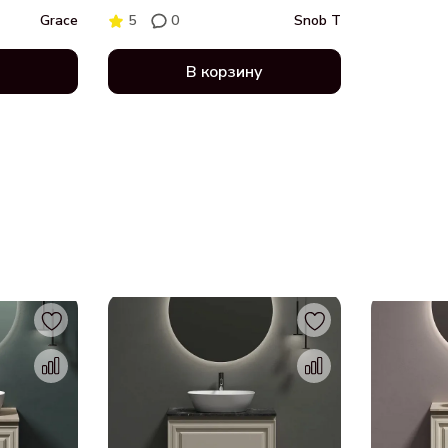
7015MB
(капучино)
Grace
5
0
Snob T
В корзину