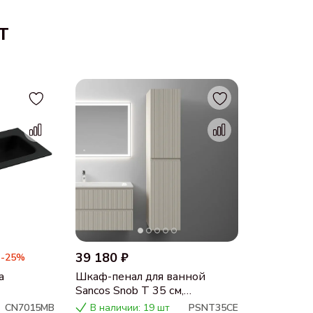
т
39 180 ₽
-25%
а
Шкаф-пенал для ванной
Sancos Snob T 35 см,
ая
универсальный, Beige soft
CN7015MB
В наличии: 19 шт
PSNT35CE