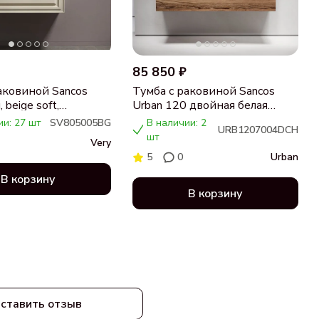
85 850 ₽
аковиной Sancos
Тумба с раковиной Sancos
 beige soft,
Urban 120 двойная белая
ца бежевая,
раковина CN7004, дуб
ии: 27 шт
SV805005BG
В наличии: 2
URB1207004DCH
 CN5005
чарльстон
шт
Very
5
0
Urban
В корзину
В корзину
ставить отзыв