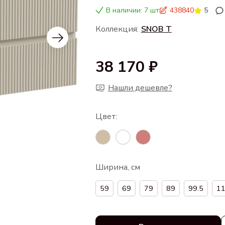
В наличии: 7 шт
438840
5
Коллекция:
SNOB T
38 170 ₽
Нашли дешевле?
Ширина, см
59
69
79
89
99.5
11