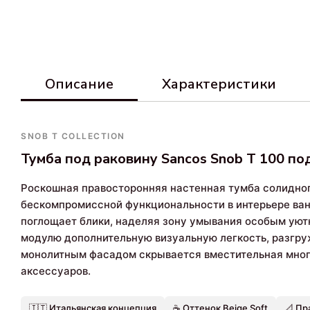
Описание
Характеристики
SNOB T COLLECTION
Тумба под раковину Sancos Snob T 100 по
Роскошная правосторонняя настенная тумба солидно
бескомпромиссной функциональности в интерьере ванн
поглощает блики, наделяя зону умывания особым уют
модулю дополнительную визуальную легкость, разгру
монолитным фасадом скрывается вместительная мног
аксессуаров.
🇮🇹 Итальянская концепция
☕ Оттенок Beige Soft
📐 Пр