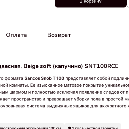
В корзину
Оплата
Возврат
двесная, Beige soft (капучино) SNT100RCE
го формата
Sancos Snob T 100
представляет собой подлин
ой комнаты. Ее изысканное матовое покрытие уникального
ным шармом и полностью исключая появление следов от п
жает пространство и превращает уборку пола в простой 
оуровневая система выдвижных ящиков для аккуратного х
авосторонняя эргономика 100 см
🛡️ 2 года честной гарантии