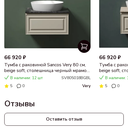
66 920 ₽
66 920 ₽
Тумба с раковиной Sancos Very 80 см,
Тумба с рако
beige soft, столешница черный мрамор,
beige soft, 
раковина CN5018
раковина C
В наличии: 12 шт
SV805018BGBL
В наличии: 
5
0
Very
5
0
Отзывы
Оставить отзыв