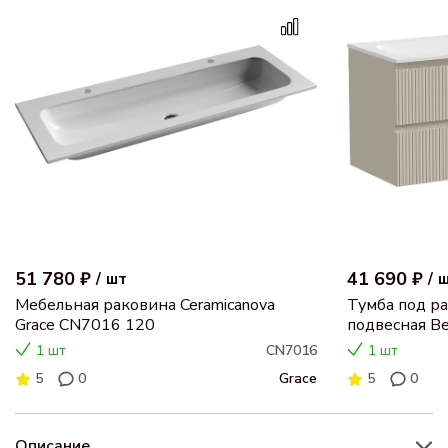
51 780 ₽
41 690 ₽
/
шт
/
Мебельная раковина Ceramicanova
Тумба под ра
Grace CN7016 120
подвесная Bei
SNT120CE
1 шт
CN7016
1 шт
5
0
Grace
5
0
Описание