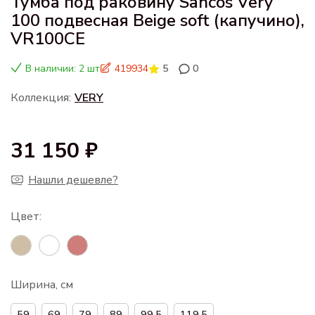
Тумба под раковину Sancos Very
100 подвесная Beige soft (капучино),
VR100CE
В наличии: 2 шт
419934
5
0
Коллекция:
VERY
31 150 ₽
Нашли дешевле?
Ширина, см
59
69
79
89
99.5
119.5