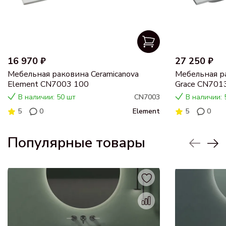
16 970 ₽
27 250 ₽
Мебельная раковина Ceramicanova
Мебельная ра
Element CN7003 100
Grace CN701
В наличии: 50 шт
CN7003
В наличии: 
5
0
Element
5
0
Популярные товары