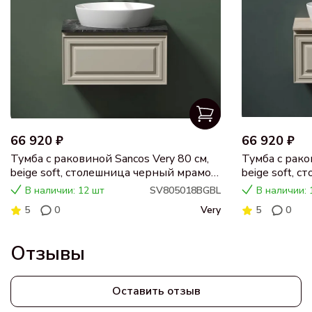
66 920 ₽
66 920 ₽
Тумба с раковиной Sancos Very 80 см,
Тумба с рако
beige soft, столешница черный мрамор,
beige soft, 
раковина CN5018
раковина C
В наличии: 12 шт
SV805018BGBL
В наличии: 
5
0
Very
5
0
Отзывы
Оставить отзыв