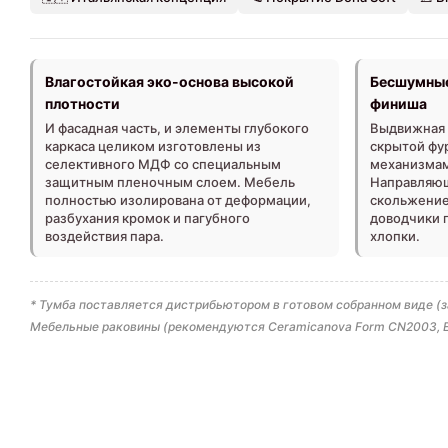
Влагостойкая эко-основа высокой
Бесшумные
плотности
финиша
И фасадная часть, и элементы глубокого
Выдвижная 
каркаса целиком изготовлены из
скрытой фу
селективного МДФ со специальным
механизмам
защитным пленочным слоем. Мебель
Направляющ
полностью изолирована от деформации,
скольжение 
разбухания кромок и пагубного
доводчики 
воздействия пара.
хлопки.
* Тумба поставляется дистрибьютором в готовом собранном виде (
Мебельные раковины (рекомендуются Ceramicanova Form CN2003, El