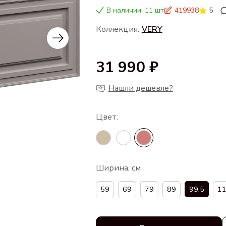
В наличии: 11 шт
419938
5
Коллекция:
VERY
31 990 ₽
Нашли дешевле?
Ширина, см
59
69
79
89
99.5
11