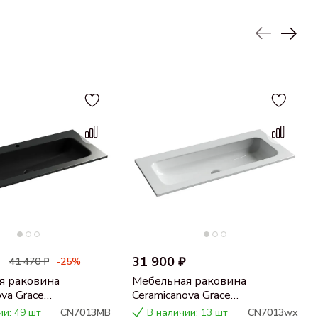
31 900 ₽
41 470 ₽
-25%
я раковина
Мебельная раковина
ova Grace
Ceramicanova Grace
ьная черная
прямоугольная без отверстия
ии: 49 шт
CN7013MB
В наличии: 13 шт
CN7013wx