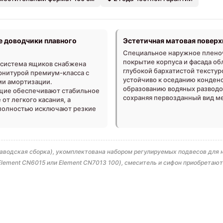
 доводчики плавного
Эстетичная матовая поверх
Специальное наружное плено
покрытие корпуса и фасада об
система ящиков снабжена
глубокой бархатистой текстур
рнитурой премиум-класса с
устойчиво к оседанию конденс
и амортизации.
образованию водяных разводо
ие обеспечивают стабильное
сохраняя первозданный вид м
от легкого касания, а
полностью исключают резкие
заводская сборка), укомплектована набором регулируемых подвесов для
ement CN6015 или Element CN7013 100), смеситель и сифон приобретают