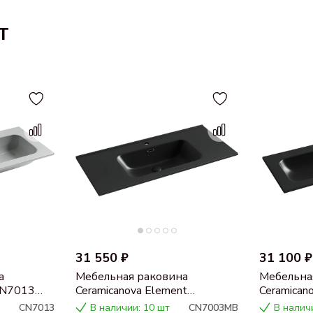
т
31 550 ₽
31 100 ₽
а
Мебельная раковина
Мебельна
 CN7013
Ceramicanova Element
Ceramican
CN7003MB
прямоугол
CN7013
В наличии: 10 шт
CN7003MB
В налич