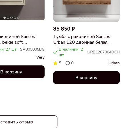
85 850 ₽
аковиной Sancos
Тумба с раковиной Sancos
 beige soft,
Urban 120 двойная белая
ца бежевая,
раковина CN7004, дуб
ии: 27 шт
SV805005BG
В наличии: 2
URB1207004DCH
 CN5005
чарльстон
шт
Very
5
0
Urban
В корзину
В корзину
ставить отзыв