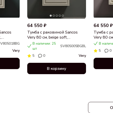
64 550 ₽
64 550 ₽
Sancos
Тумба с раковиной Sancos
Тумба с р
,
Very 80 см, beige soft,
Very 80 см,
я,
столешница черный мрамор,
столешни
SV805018BG
В наличии: 25
В налич
SV805005BGBL
раковина CN5005
раковина
шт
Very
5
0
5
0
Very
В корзину
О