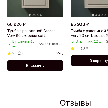
66 920 ₽
66 920 ₽
Тумба с раковиной Sancos
Тумба с раковиной 
Very 80 см, beige soft,
Very 80 см, beige soft
столешница черный мрамор,
столешница бежева
В наличии: 12
В наличии: 12 шт
SV805018BGBL
раковина CN5018
раковина CN5018
шт
5
0
5
0
Very
В корзину
В корзину
Отзывы