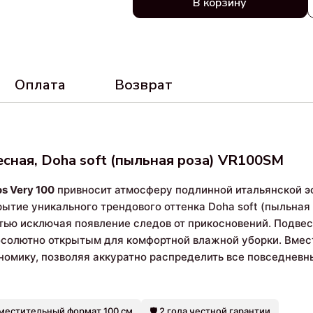
В корзину
Оплата
Возврат
есная, Doha soft (пыльная роза) VR100SM
s Very 100
привносит атмосферу подлинной итальянской эс
ытие уникального трендового оттенка Doha soft (пыльная
ью исключая появление следов от прикосновений. Подве
абсолютно открытым для комфортной влажной уборки. Вме
номику, позволяя аккуратно распределить все повседневн
Вместительный формат 100 см
🛡️ 2 года честной гарантии