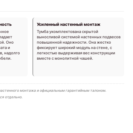
ность
Усиленный настенный монтаж
чное
Тумба укомплектована скрытой
ладает
выносливой системой настенных подвесов
ой. Оно
повышенной надежности. Она жестко
ата и
фиксирует широкий модуль на стене, с
в, надолго
легкостью выдерживая вес конструкции
ебели.
вместе с монолитной чашей.
 настенного монтажа и официальным гарантийным талоном.
ся отдельно.