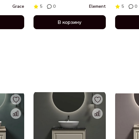
матовая 
Grace
5
0
Element
5
0
В корзину