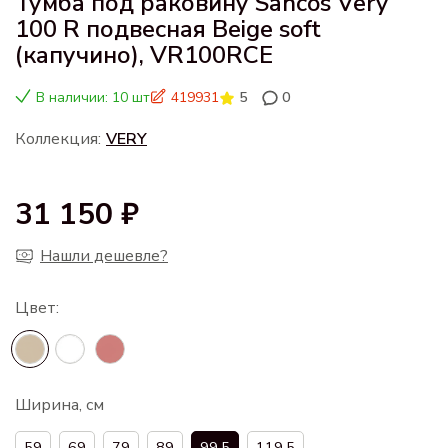
Тумба под раковину Sancos Very
100 R подвесная Beige soft
(капучино), VR100RCE
В наличии: 10 шт
419931
5
0
Коллекция:
VERY
31 150 ₽
Нашли дешевле?
Ширина, см
59
69
79
89
99.5
119.5