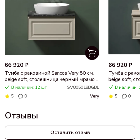
66 920 ₽
66 920 ₽
Тумба с раковиной Sancos Very 80 см,
Тумба с рако
beige soft, столешница черный мрамор,
beige soft, 
раковина CN5018
раковина C
В наличии: 12 шт
SV805018BGBL
В наличии: 
5
0
Very
5
0
Отзывы
Оставить отзыв