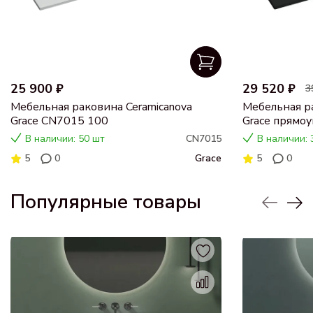
25 900 ₽
29 520 ₽
3
Мебельная раковина Ceramicanova
Мебельная ра
Grace CN7015 100
Grace прямоу
101 см CN7
В наличии: 50 шт
CN7015
В наличии: 
5
0
Grace
5
0
Популярные товары