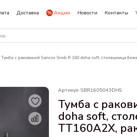
лата
Доставка
Акции
Новости
Контакты
Тумба с раковиной Sancos Snob R 160 doha soft, столешница бе
Артикул: SBR1605043DHS
Тумба с раков
doha soft, ст
TT160A2X, ра