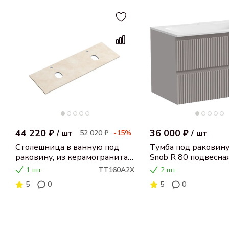
44 220 ₽
36 000 ₽
/
шт
52 020 ₽
-15%
/
шт
Столешница в ванную под
Тумба под раковину
раковину, из керамогранита
Snob R 80 подвесная
Sancos Kreman 160х46 c
(пыльная роза), SN
1 шт
TT160A2X
2 шт
отверстием под смеситель
5
0
5
0
TT160A2X