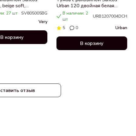
 beige soft,
Urban 120 двойная белая
ца бежевая,
раковина CN7004, дуб
ии: 27 шт
SV805005BG
В наличии: 2
URB1207004DCH
 CN5005
чарльстон
шт
Very
5
0
Urban
В корзину
В корзину
ставить отзыв