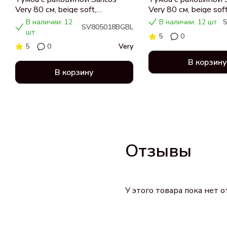
Very 80 см, beige soft,
Very 80 см, beige soft
столешница черный мрамор,
столешница бежева
В наличии: 12
В наличии: 12 шт
SV805018BGBL
раковина CN5018
раковина CN5018
шт
5
0
5
0
Very
В корзину
В корзину
Отзывы
У этого товара пока нет 