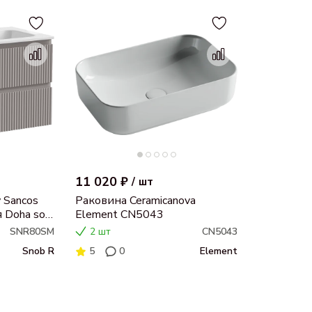
11 020 ₽
/
шт
 Sancos
Раковина Ceramicanova
 Doha soft
Element CN5043
R80SM
SNR80SM
2 шт
CN5043
Snob R
5
0
Element