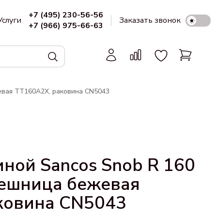
+7 (495) 230-56-56
Услуги
Заказать звонок
+7 (966) 975-66-63
жевая TT160A2X, раковина CN5043
иной Sancos Snob R 160
олешница бежевая
ковина CN5043