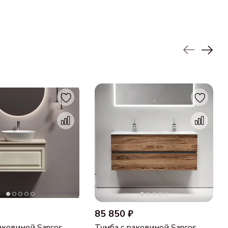
85 850 ₽
аковиной Sancos
Тумба с раковиной Sancos