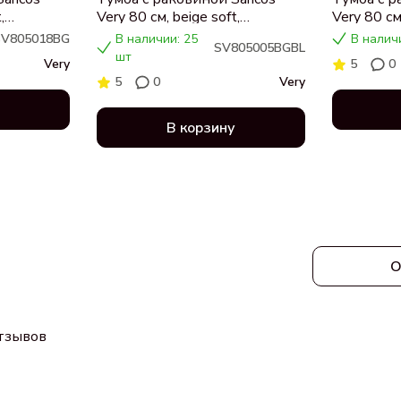
,
Very 80 см, beige soft,
Very 80 см,
я,
столешница черный мрамор,
столешни
SV805018BG
В наличии: 25
В налич
SV805005BGBL
раковина CN5005
раковина
шт
Very
5
0
5
0
Very
В корзину
О
отзывов