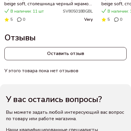
beige soft, столешница черный мрамор,
beige soft, 
раковина CN5018
раковина C
В наличии: 11 шт
SV805018BGBL
В наличии: 
5
0
Very
5
0
Отзывы
Оставить отзыв
У этого товара пока нет отзывов
У вас остались вопросы?
Вы можете задать любой интересующий вас вопрос
по товару или работе магазина.
Наши квалифицированные специалисты