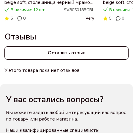
beige soft, столешница черный мрамор,
beige soft, 
раковина CN5018
раковина C
В наличии: 12 шт
SV805018BGBL
В наличии: 
5
0
Very
5
0
Отзывы
Оставить отзыв
У этого товара пока нет отзывов
У вас остались вопросы?
Вы можете задать любой интересующий вас вопрос
по товару или работе магазина.
Наши квалифицированные специалисты