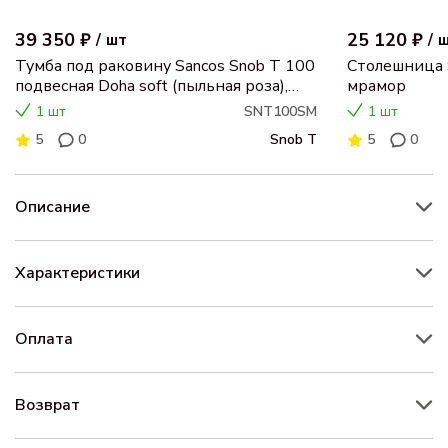
39 350 ₽
25 120 ₽
/
шт
/
Тумба под раковину Sancos Snob T 100
Столешница 
подвесная Doha soft (пыльная роза),
мрамор
SNT100SM
1 шт
SNT100SM
1 шт
5
0
Snob T
5
0
Описание
Характеристики
Оплата
Возврат