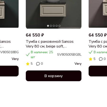
64 550 ₽
64 550 ₽
Sancos
Тумба с раковиной Sancos
Тумба с р
,
Very 80 см, beige soft,
Very 80 см,
я,
столешница черный мрамор,
столешни
SV805018BG
В наличии: 25
В налич
SV805005BGBL
раковина CN5005
раковина
шт
Very
5
0
5
0
Very
В корзину