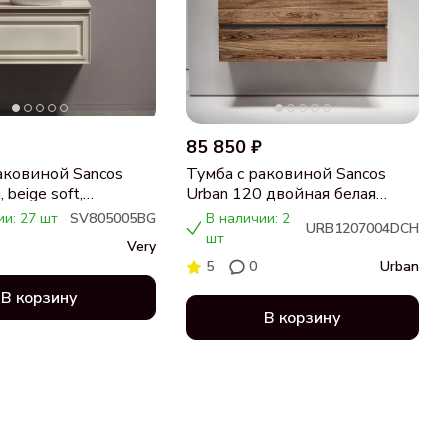
85 850 ₽
аковиной Sancos
Тумба с раковиной Sancos
 beige soft,
Urban 120 двойная белая
ца бежевая,
раковина CN7004, дуб
ии: 27 шт
SV805005BG
В наличии: 2
URB1207004DCH
 CN5005
чарльстон
шт
Very
5
0
Urban
В корзину
В корзину