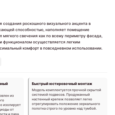
я создания роскошного визуального акцента в
ажающей способностью, наполняет помещение
л мягкого свечения как по всему периметру фасада,
 и функционалом осуществляется легким
ксимальный комфорт в повседневном использовании.
чный
Быстрый юстировочный монтаж
Модель комплектуется прочной скрытой
системой подвесов. Продуманный
овлен из
настенный крепеж позволяет легко
ого
отрегулировать положение зеркального
но изолирует
полотна строго по уровню над тумбой.
диоды от
ости и пара.