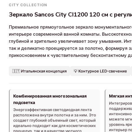
CITY COLLECTION
Зеркало Sancos City CI1200 120 см с рег
Премиальное прямоугольное зеркало монументально
интерьере современной ванной комнаты. Высокотехн
глубиной и зрительно увеличивает зону умывания. Ин
так и деликатно проецируется за полотно, формируя
прикосновением к чувствительному бесконтактному д
🇮🇹 Итальянская концепция
💡 Контурное LED-свечение
Комбинированная многозональная
Мягкая ин
подсветка
Интегриров
поддержива
Энергоэффективная светодиодная лента
интенсивно
расположена внутри полотна и за ним. Это
можете мгн
создает глубокий объемный свет, который
уровень ярк
идеально подходит как для косметических
интерьер п
процедур, так и в качестве уютного