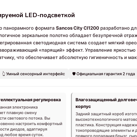
улируемой LED-подсветкой
го панорамного формата
Sancos City CI1200
разработано дл
ологичное зеркальное полотно обладает безупречной отр
тегрированная светодиодная система создает мягкий орео
 завораживающий «парящий» эффект. Управление яркостью
атчику, что обеспечивает абсолютную гигиеничность и ма
👆 Умный сенсорный интерфейс
🛡️ Официальная гарантия 2 года
теллектуальная регулировка
Влагозащищенный долгове
корпус
анная электроника
ет плавную смену
Задний защитный короб изгот
сти светового потока. Вы
высокотехнологичного матов
овенно настроить комфортный
пластика. Конструкция надеж
ости диодов, адаптируя
токопроводящие элементы и 
од любое время суток.
прямого попадания брызг, сыр