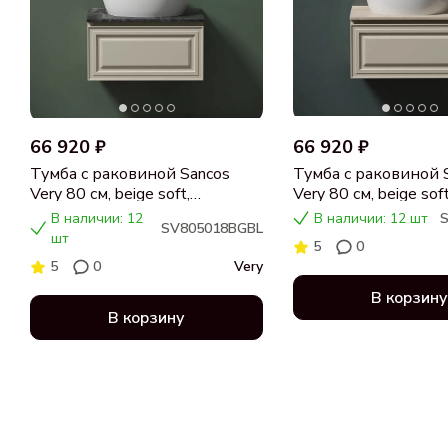
66 920 ₽
66 920 ₽
Тумба с раковиной Sancos
Тумба с раковиной 
Very 80 см, beige soft,
Very 80 см, beige soft
столешница черный мрамор,
столешница бежева
В наличии: 12
В наличии: 12 шт
SV805018BGBL
раковина CN5018
раковина CN5018
шт
5
0
5
0
Very
В корзину
В корзину