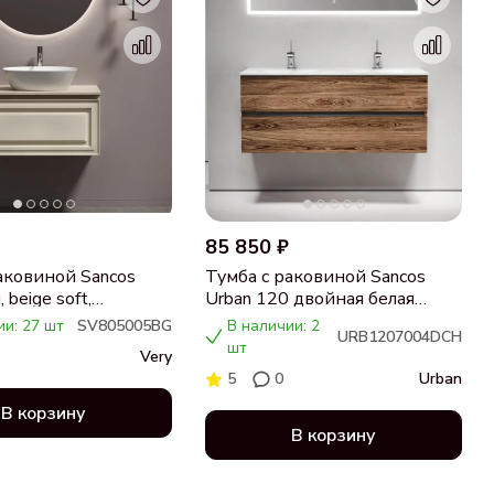
85 850 ₽
аковиной Sancos
Тумба с раковиной Sancos
 beige soft,
Urban 120 двойная белая
ца бежевая,
раковина CN7004, дуб
ии: 27 шт
SV805005BG
В наличии: 2
URB1207004DCH
 CN5005
чарльстон
шт
Very
5
0
Urban
В корзину
В корзину