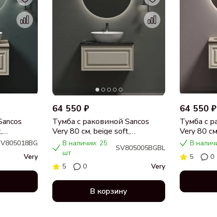
64 550 ₽
64 550 ₽
Sancos
Тумба с раковиной Sancos
Тумба с р
,
Very 80 см, beige soft,
Very 80 см,
я,
столешница черный мрамор,
столешни
SV805018BG
В наличии: 25
В налич
SV805005BGBL
раковина CN5005
раковина
шт
Very
5
0
5
0
Very
В корзину