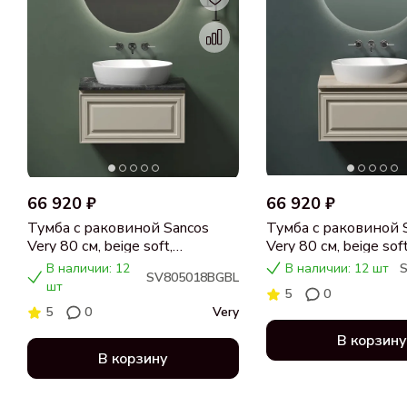
66 920 ₽
66 920 ₽
Тумба с раковиной Sancos
Тумба с раковиной 
Very 80 см, beige soft,
Very 80 см, beige soft
столешница черный мрамор,
столешница бежева
В наличии: 12
В наличии: 12 шт
SV805018BGBL
раковина CN5018
раковина CN5018
шт
5
0
5
0
Very
В корзину
В корзину