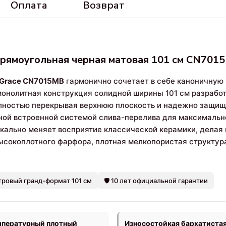
Оплата
Возврат
прямоугольная черная матовая 101 см CN701
 Grace CN7015MB
гармонично сочетает в себе каноничную 
монолитная конструкция солидной ширины 101 см разрабо
лностью перекрывая верхнюю плоскость и надежно защищ
чной встроенной системой слива-перелива для максималь
икально меняет восприятие классической керамики, делая 
ысокоплотного фарфора, плотная мелкопористая структура
тровый гранд-формат 101 см
🛡️ 10 лет официальной гарантии
пературный плотный
Износостойкая бархатистая