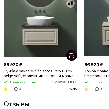
66 920 ₽
66 920 ₽
Тумба с раковиной Sancos Very 80 см,
Тумба с рако
beige soft, столешница черный мрамор,
beige soft, 
раковина CN5018
раковина C
В наличии: 11 шт
SV805018BGBL
В наличии: 
5
0
Very
5
0
Отзывы