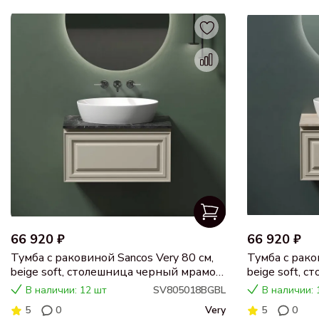
66 920 ₽
66 920 ₽
Тумба с раковиной Sancos Very 80 см,
Тумба с рако
beige soft, столешница черный мрамор,
beige soft, 
раковина CN5018
раковина C
В наличии: 12 шт
SV805018BGBL
В наличии: 
5
0
Very
5
0