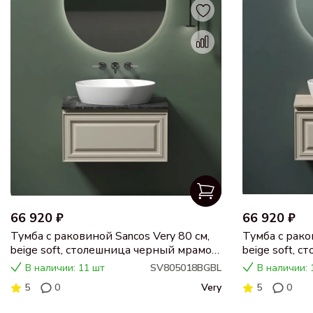
66 920 ₽
66 920 ₽
Тумба с раковиной Sancos Very 80 см,
Тумба с рако
beige soft, столешница черный мрамор,
beige soft, 
раковина CN5018
раковина C
В наличии: 11 шт
SV805018BGBL
В наличии: 
5
0
Very
5
0