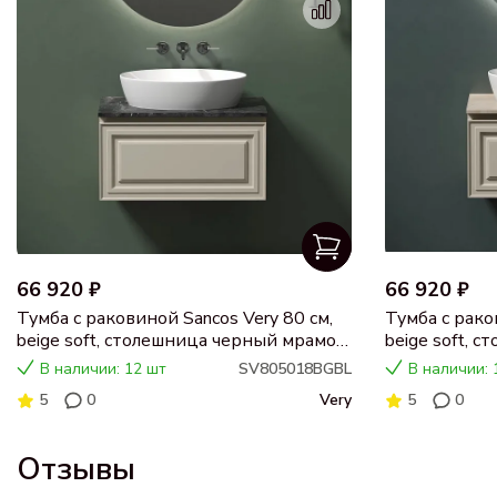
66 920 ₽
66 920 ₽
Тумба с раковиной Sancos Very 80 см,
Тумба с рако
beige soft, столешница черный мрамор,
beige soft, 
раковина CN5018
раковина C
В наличии: 12 шт
SV805018BGBL
В наличии: 
5
0
Very
5
0
Отзывы