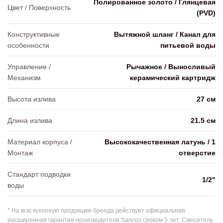
Полированное золото / Глянцевая
Цвет / Поверхность
(PVD)
Конструктивные
Вытяжной шланг / Канал для
особенности
питьевой воды
Управление /
Рычажное / Выносливый
Механизм
керамический картридж
Высота излива
27 см
Длина излива
21.5 см
Материал корпуса /
Высококачественная латунь / 1
Монтаж
отверстие
Стандарт подводки
1/2"
воды
* На всю кухонную продукцию бренда действует официальная
расширенная гарантия производителя Sancos сроком 5 лет. Смеситель