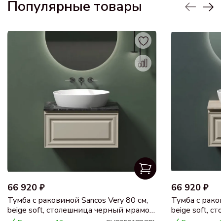
Популярные товары
66 920 ₽
66 920 ₽
Тумба с раковиной Sancos Very 80 см,
Тумба с рако
beige soft, столешница черный мрамор,
beige soft, 
раковина CN5018
раковина C