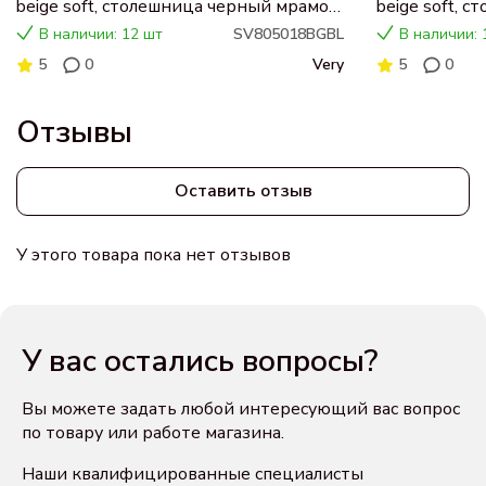
beige soft, столешница черный мрамор,
beige soft, 
раковина CN5018
раковина C
В наличии: 12 шт
SV805018BGBL
В наличии: 
5
0
Very
5
0
Отзывы
Оставить отзыв
У этого товара пока нет отзывов
У вас остались вопросы?
Вы можете задать любой интересующий вас вопрос
по товару или работе магазина.
Наши квалифицированные специалисты