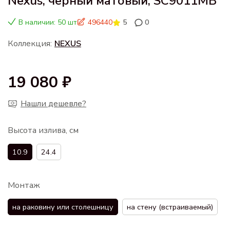
Nexus, черный матовый, SC9011MB
В наличии: 50 шт
496440
5
0
Коллекция:
NEXUS
19 080 ₽
Нашли дешевле?
Высота излива, см
10.9
24.4
Монтаж
на раковину или столешницу
на стену (встраиваемый)