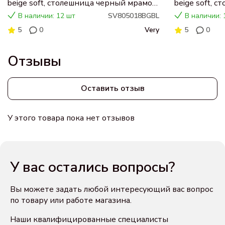
beige soft, столешница черный мрамор,
beige soft, 
раковина CN5018
раковина C
В наличии: 12 шт
SV805018BGBL
В наличии: 
5
0
Very
5
0
Отзывы
Оставить отзыв
У этого товара пока нет отзывов
У вас остались вопросы?
Вы можете задать любой интересующий вас вопрос
по товару или работе магазина.
Наши квалифицированные специалисты