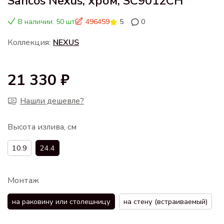
Sancos Nexus, хром, SC9012CH
В наличии: 50 шт
496459
5
0
Коллекция:
NEXUS
21 330 ₽
Нашли дешевле?
Высота излива, см
10.9
24.4
Монтаж
на раковину или столешницу
на стену (встраиваемый)