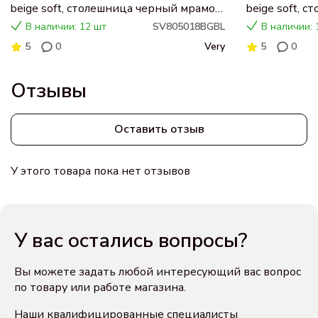
beige soft, столешница черный мрамор,
beige soft, 
раковина CN5018
раковина C
В наличии: 12 шт
SV805018BGBL
В наличии: 
5
0
Very
5
0
Отзывы
Оставить отзыв
У этого товара пока нет отзывов
У вас остались вопросы?
Вы можете задать любой интересующий вас вопрос
по товару или работе магазина.
Наши квалифицированные специалисты