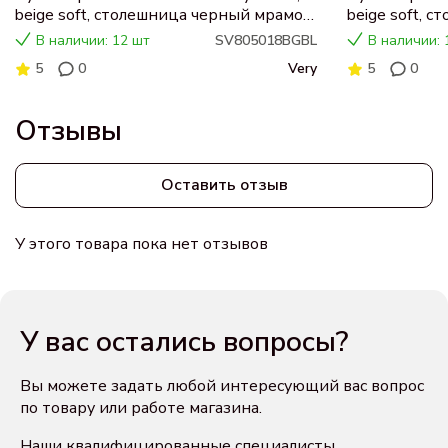
beige soft, столешница черный мрамор,
beige soft, 
раковина CN5018
раковина C
В наличии: 12 шт
SV805018BGBL
В наличии: 
5
0
Very
5
0
Отзывы
Оставить отзыв
У этого товара пока нет отзывов
У вас остались вопросы?
Вы можете задать любой интересующий вас вопрос
по товару или работе магазина.
Наши квалифицированные специалисты