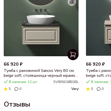
66 920 ₽
66 920 ₽
Тумба с раковиной Sancos Very 80 см,
Тумба с рако
beige soft, столешница черный мрамор,
beige soft, 
раковина CN5018
раковина C
В наличии: 12 шт
SV805018BGBL
В наличии: 
5
0
Very
5
0
Отзывы