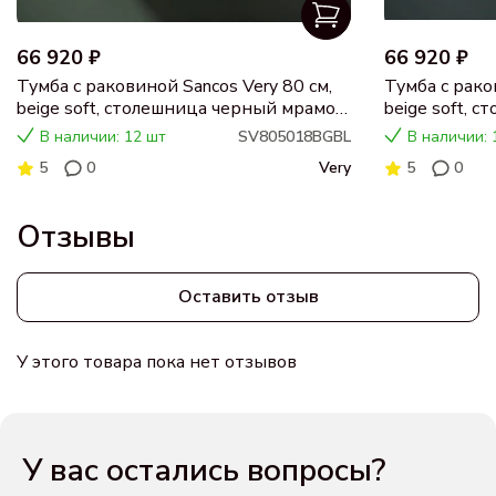
66 920 ₽
66 920 ₽
Тумба с раковиной Sancos Very 80 см,
Тумба с рако
beige soft, столешница черный мрамор,
beige soft, 
раковина CN5018
раковина C
В наличии: 12 шт
SV805018BGBL
В наличии: 
5
0
Very
5
0
Отзывы
Оставить отзыв
У этого товара пока нет отзывов
У вас остались вопросы?