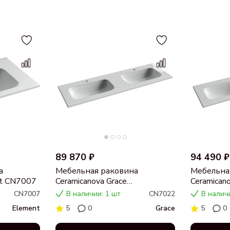
89 870 ₽
94 490 ₽
а
Мебельная раковина
Мебельна
nt CN7007
Ceramicanova Grace
Ceramican
прямоугольная 141см с двумя
прямоугол
CN7007
В наличии: 1 шт
CN7022
В налич
чашами и отверстиями под
чашами бе
Element
5
0
Grace
5
0
смеситель CN7022
смесител