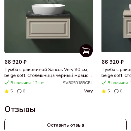
66 920 ₽
66 920 ₽
Тумба с раковиной Sancos Very 80 см,
Тумба с рако
beige soft, столешница черный мрамор,
beige soft, 
раковина CN5018
раковина C
В наличии: 12 шт
SV805018BGBL
В наличии: 
5
0
Very
5
0
Отзывы
Оставить отзыв