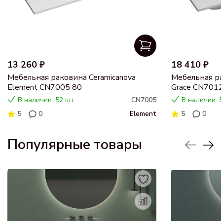
13 260 ₽
18 410 ₽
Мебельная раковина Ceramicanova
Мебельная ра
Element CN7005 80
Grace CN701
В наличии: 52 шт
CN7005
В наличии: 
5
0
Element
5
0
Популярные товары