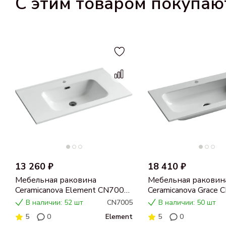
С этим товаром покупаю
13 260 ₽
18 410 ₽
Мебельная раковина
Мебельная раковин
Ceramicanova Element CN7005
Ceramicanova Grace
80
В наличии: 52 шт
CN7005
В наличии: 50 шт
5
0
Element
5
0