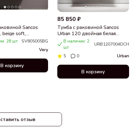
85 850 ₽
аковиной Sancos
Тумба с раковиной Sancos
 beige soft,
Urban 120 двойная белая
ца бежевая,
раковина CN7004, дуб
ии: 28 шт
SV805005BG
В наличии: 2
URB1207004DCH
 CN5005
чарльстон
шт
Very
5
0
Urban
В корзину
В корзину
ставить отзыв