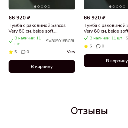
66 920 ₽
66 920 ₽
Тумба с раковиной Sancos
Тумба с раковиной 
Very 80 см, beige soft,
Very 80 см, beige soft
столешница черный мрамор,
столешница бежева
В наличии: 11
В наличии: 11 шт
SV805018BGBL
раковина CN5018
раковина CN5018
шт
5
0
5
0
Very
В корзину
В корзину
Отзывы