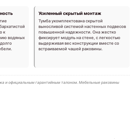
хность
Усиленный скрытый монтаж
тие
Тумба укомплектована скрытой
 бархатистой
выносливой системой настенных подвесов
о к
повышенной надежности. Она жестко
нию водяных
фиксирует модуль на стене, с легкостью
адолго
выдерживая вес конструкции вместе со
ебели.
встраиваемой чашей раковины.
тажа и официальным гарантийным талоном. Мебельные раковины