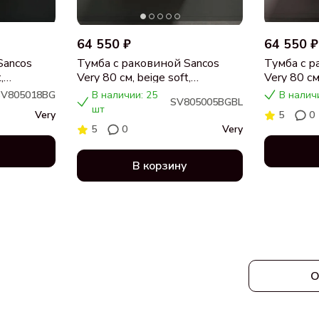
64 550 ₽
64 550 ₽
Sancos
Тумба с раковиной Sancos
Тумба с р
,
Very 80 см, beige soft,
Very 80 см,
я,
столешница черный мрамор,
столешни
SV805018BG
В наличии: 25
В налич
SV805005BGBL
раковина CN5005
раковина
шт
Very
5
0
5
0
Very
В корзину
О