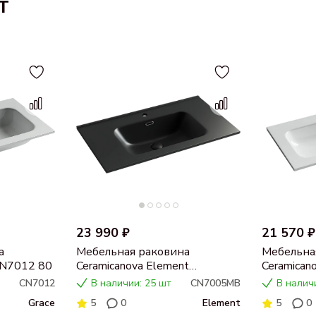
т
23 990 ₽
21 570 ₽
а
Мебельная раковина
Мебельна
 CN7012 80
Ceramicanova Element
Ceramican
CN7005MB
прямоугол
CN7012
В наличии: 25 шт
CN7005MB
В налич
под смеси
Grace
5
0
Element
5
0
CN7012w