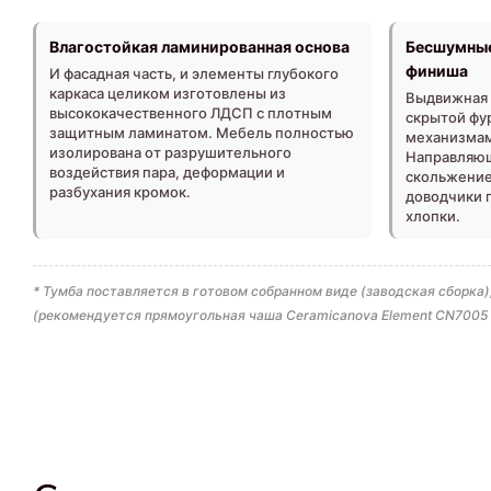
Влагостойкая ламинированная основа
Бесшумные
финиша
И фасадная часть, и элементы глубокого
каркаса целиком изготовлены из
Выдвижная 
высококачественного ЛДСП с плотным
скрытой фу
защитным ламинатом. Мебель полностью
механизмам
изолирована от разрушительного
Направляющ
воздействия пара, деформации и
скольжение 
разбухания кромок.
доводчики 
хлопки.
* Тумба поставляется в готовом собранном виде (заводская сборк
(рекомендуется прямоугольная чаша Ceramicanova Element CN7005 