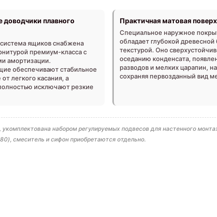
 доводчики плавного
Практичная матовая повер
Специальное наружное покры
обладает глубокой древесной
система ящиков снабжена
текстурой. Оно сверхустойчив
рнитурой премиум-класса с
оседанию конденсата, появле
и амортизации.
разводов и мелких царапин, н
ие обеспечивают стабильное
сохраняя первозданный вид м
от легкого касания, а
полностью исключают резкие
а), укомплектована набором регулируемых подвесов для настенного мон
80), смеситель и сифон приобретаются отдельно.