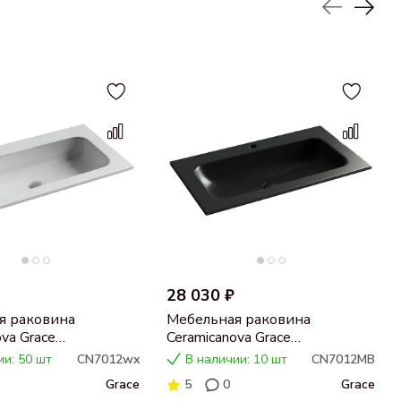
28 030 ₽
я раковина
Мебельная раковина
ova Grace
Ceramicanova Grace
ьная без отверстия
прямоугольная черная
ии: 50 шт
CN7012wx
В наличии: 10 шт
CN7012MB
тель 81 см
матовая 81 см CN7012MB
Grace
5
0
Grace
x